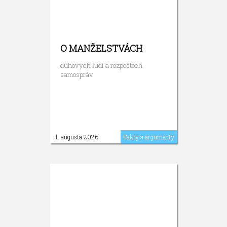
O MANŽELSTVÁCH
dúhových ľudí a rozpočtoch
samospráv
1. augusta 2026
Fakty a argumenty