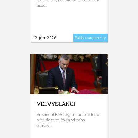
malo.
12. júna 2026
Fakty a argumenty
VEĽVYSLANCI
Prezident P. Pellegrini urobí v tejto
súvislosti to, čo sa od neho
očakáva.