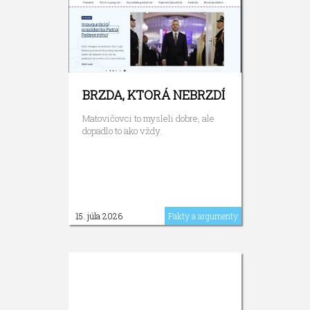
BRZDA, KTORÁ NEBRZDÍ
Matovičovci to mysleli dobre, ale
dopadlo to ako vždy.
15. júla 2026
Fakty a argumenty