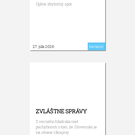
Úplne zbytočný spor.
27. júla 2026
Kaviareň
ZVLÁŠTNE SPRÁVY
Z vecného hľadiska niet
pochybností o tom, že Slovensko je
na strane Ukrajiny.