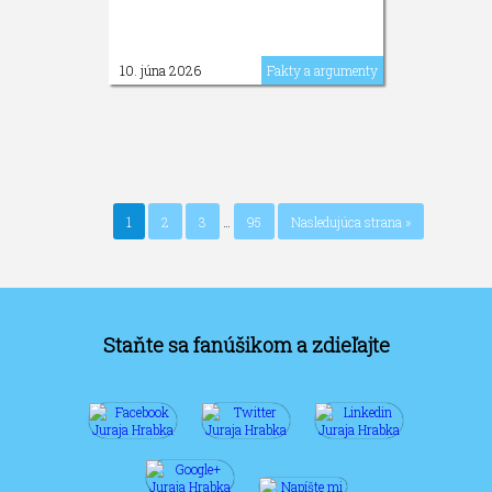
10. júna 2026
Fakty a argumenty
1
2
3
…
95
Nasledujúca strana »
Staňte sa fanúšikom a zdieľajte