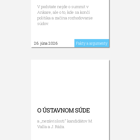
V podstate nejde o summit v
Ankare, ale o to, kde sa končí
politika a začína rozhodovanie
súdov.
26. júna 2026
Fakty a argumenty
O ÚSTAVNOM SÚDE
a „nezávislosti“ kandidátov M.
Valla a J. Ráža.