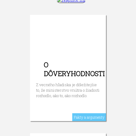
O
DÔVERYHODNOSTI
Z vecného hľadiska je dôležitejšie
to, že ministerstvo vnútra o žiadosti
rozhodlo, ako to, ako rozhodlo.
Fakty a argumenty