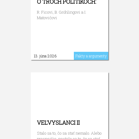
O TROCH POLITIKOCH:
R. Ficovi, B. Gröhlingovi a I.
Matovičovi
13. júna 2026
Fakty a argumenty
VEĽVYSLANCI II
Stalo sa to, čo sa stať nemalo. Alebo
presnejšie, nestalo sa to, čo sa stať