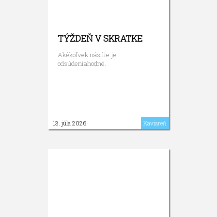
TÝŽDEŇ V SKRATKE
Akékoľvek násilie je
odsúdeniahodné.
13. júla 2026
Kaviareň