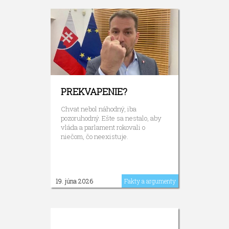
PREKVAPENIE?
Chvat nebol náhodný, iba
pozoruhodný. Ešte sa nestalo, aby
vláda a parlament rokovali o
niečom, čo neexistuje.
19. júna 2026
Fakty a argumenty