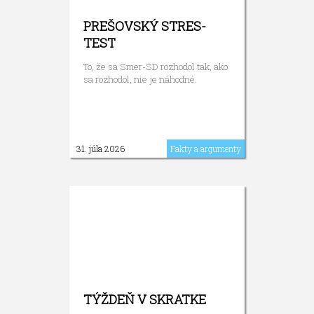
PREŠOVSKÝ STRES-
TEST
To, že sa Smer-SD rozhodol tak, ako
sa rozhodol, nie je náhodné.
31. júla 2026
Fakty a argumenty
TÝŽDEŇ V SKRATKE