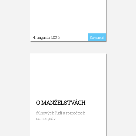
4. augusta 2026
Kaviareň
O MANŽELSTVÁCH
dúhových ľudí a rozpočtoch
samospráv