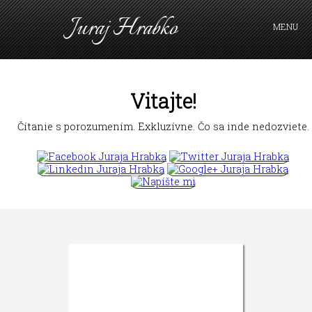
Juraj Hrabko
MENU
FAKTY A ARGUMENTY
PRIHLÁSIŤ SA
KAVIAREŇ
Vitajte!
VIDEO
Čítanie s porozumením. Exkluzívne. Čo sa inde nedozviete.
Z ARCHÍVU
O MNE