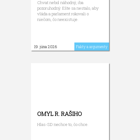
Chvat nebol náhodný, iba
pozoruhodný. Ešte sa nestalo, aby
vláda a parlament rokovali o
niečom, čo neexistuje.
19. júna 2026
Fakty a argumenty
OMYL R. RAŠIHO
Hlas-SD nechce to, čo chce.