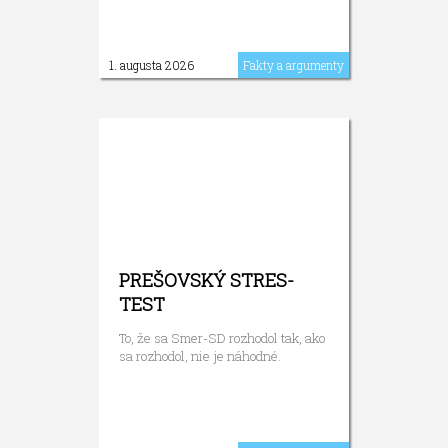
1. augusta 2026
Fakty a argumenty
PREŠOVSKÝ STRES-
TEST
To, že sa Smer-SD rozhodol tak, ako
sa rozhodol, nie je náhodné.