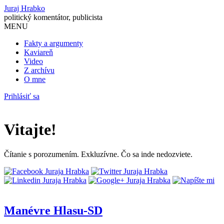
Juraj Hrabko
politický komentátor, publicista
MENU
Fakty a argumenty
Kaviareň
Video
Z archívu
O mne
Prihlásiť sa
Vitajte!
Čítanie s porozumením. Exkluzívne. Čo sa inde nedozviete.
Manévre Hlasu-SD