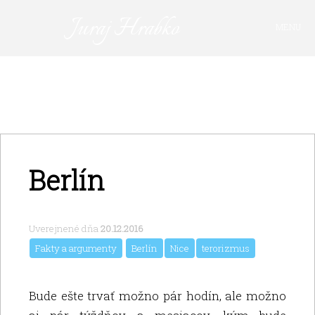
Juraj Hrabko
MENU
FAKTY A ARGUMENTY
PRIHLÁSIŤ SA
KAVIAREŇ
VIDEO
Z ARCHÍVU
Berlín
O MNE
Uverejnené dňa
20.12.2016
Fakty a argumenty
Berlín
Nice
terorizmus
Bude ešte trvať možno pár hodín, ale možno