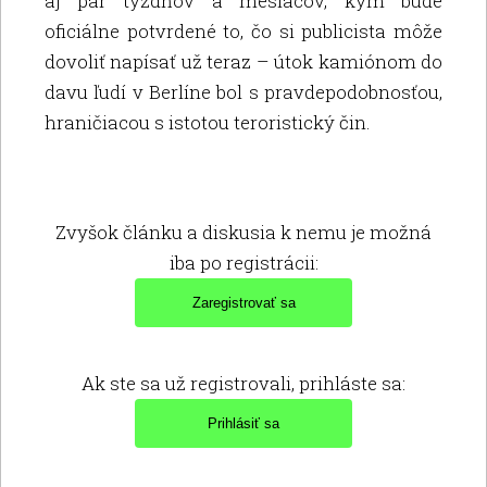
aj pár týždňov a mesiacov, kým bude
oficiálne potvrdené to, čo si publicista môže
dovoliť napísať už teraz – útok kamiónom do
davu ľudí v Berlíne bol s pravdepodobnosťou,
hraničiacou s istotou teroristický čin.
Zvyšok článku a diskusia k nemu je možná
iba po registrácii:
Ak ste sa už registrovali, prihláste sa: