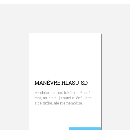
MANÉVRE HLASU-SD
Ak občania chcú takúto možnosť
mať, musia si ju sami aj dať. Je to
síce ťažké, ale nie nemožné.