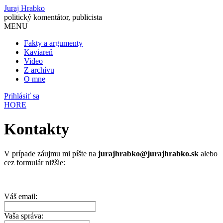
Juraj Hrabko
politický komentátor, publicista
MENU
Fakty a argumenty
Kaviareň
Video
Z archívu
O mne
Prihlásiť sa
HORE
Kontakty
V prípade záujmu mi píšte na
jurajhrabko@jurajhrabko.sk
alebo
cez formulár nižšie:
Váš email:
Vaša správa: