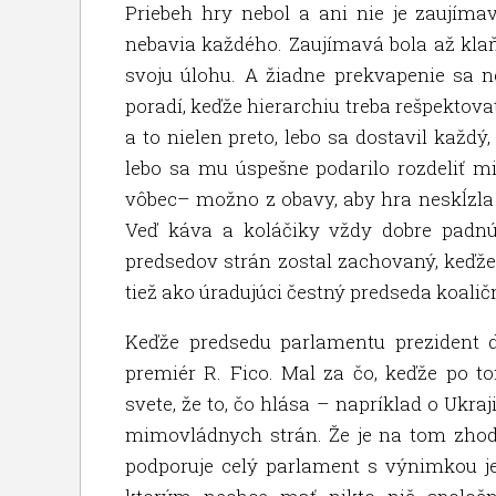
Priebeh hry nebol a ani nie je zaujímav
nebavia každého. Zaujímavá bola až klaňa
svoju úlohu. A žiadne prekvapenie sa n
poradí, keďže hierarchiu treba rešpektovať
a to nielen preto, lebo sa dostavil každý
lebo sa mu úspešne podarilo rozdeliť m
vôbec– možno z obavy, aby hra neskĺzla d
Veď káva a koláčiky vždy dobre padnú 
predsedov strán zostal zachovaný, keďže P
tiež ako úradujúci čestný predseda koalič
Keďže predsedu parlamentu prezident d
premiér R. Fico. Mal za čo, keďže po 
svete, že to, čo hlása – napríklad o Ukra
mimovládnych strán. Že je na tom zhod
podporuje celý parlament s výnimkou je