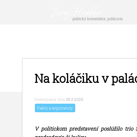
Juraj Hrabko
politický komentátor, publicista
Na koláčiku v palá
Uverejnené dňa
28.3.2025
Fakty a argumenty
V politickom predstavení poslúžilo trio