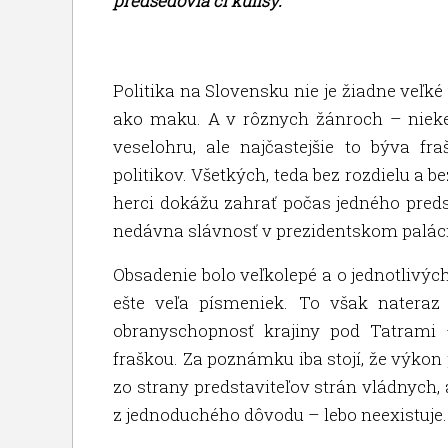
predsedovia či kulisy.
Politika na Slovensku nie je žiadne veľk
ako maku. A v rôznych žánroch – nieke
veselohru, ale najčastejšie to býva fr
politikov. Všetkých, teda bez rozdielu a b
herci dokážu zahrať počas jedného pred
nedávna slávnosť v prezidentskom paláci
Obsadenie bolo veľkolepé a o jednotlivý
ešte veľa písmeniek. To však nateraz
obranyschopnosť krajiny pod Tatrami
fraškou. Za poznámku iba stojí, že výkon 
zo strany predstaviteľov strán vládnych,
z jednoduchého dôvodu – lebo neexistuje.