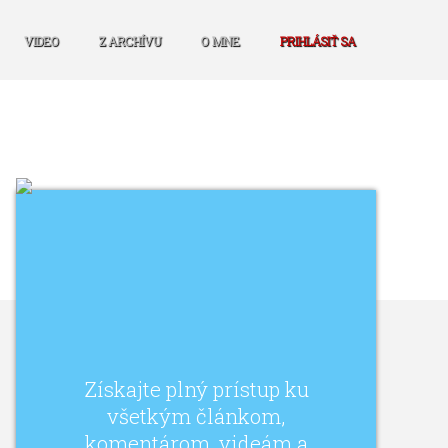
VIDEO
Z ARCHÍVU
O MNE
PRIHLÁSIŤ SA
Získajte plný prístup ku
všetkým článkom,
komentárom, videám a