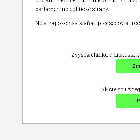
ktorým nechce mať nikto nič spoločn
parlamentné politické strany.
No a napokon sa klaňali predsedovia tr
Zvyšok článku a diskusia k 
Ak ste sa už reg