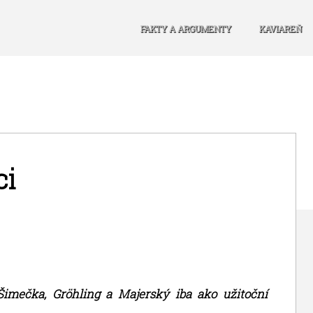
FAKTY A ARGUMENTY
KAVIAREŇ
ci
 Šimečka, Gröhling a Majerský iba ako užitoční