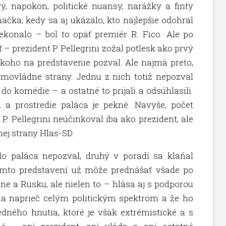
ý, napokon, politické nuansy, narážky a finty
čka, kedy sa aj ukázalo, kto najlepšie odohral
ekonalo – bol to opäť premiér R. Fico. Ale po
 – prezident P. Pellegrini zožal potlesk ako prvý
, koho na predstavenie pozval. Ale najmä preto,
imovládne strany. Jednu z nich totiž nepozval
o komédie – a ostatné to prijali a odsúhlasili.
a prostredie paláca je pekné. Navyše, počet
. Pellegrini neúčinkoval iba ako prezident, ale
nej strany Hlas-SD.
o paláca nepozval, druhý v poradí sa klaňal
tomto predstavení už môže prednášať všade po
jine a Rusku, ale nielen to – hlása aj s podporou
a naprieč celým politickým spektrom a že ho
dného hnutia, ktoré je však extrémistické a s