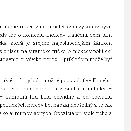
é umenie, aj keď v nej umeleckých výkonov býva
dy ide o komédiu, inokedy tragédiu, sem-tam
aška, ktorá je zrejme najobľúbenejším žánrom
ez ohľadu na stranícke tričko. A niekedy politickí
stavenia aj všetko naraz – príkladom môže byť
.
ch aktéroch by bolo možné poukladať vedľa seba
 netreba: hoci námet hry znel dramaticky –
 – samotná hra bola očividne a od počiatku
politických hercov bol naozaj nevšedný a to tak
 ako aj mimovládnych. Opozícia pri stole nebola