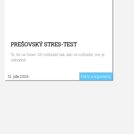
PREŠOVSKÝ STRES-TEST
To, že sa Smer-SD rozhodol tak, ako sa rozhodol, nie je
náhodné.
31. júla 2026
Fakty a argumenty