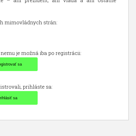
é – ani prezident, ani vláda a ani ostatné
och mimovládnych strán:
nemu je možná iba po registrácii:
istrovali, prihláste sa: