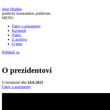
Juraj Hrabko
politický komentátor, publicista
MENU
Fakty a argumenty
Kaviareň
Video
Z archívu
O mne
Prihlásiť sa
O prezidentovi
Uverejnené dňa
14.6.2025
Fakty a argumenty