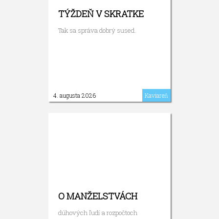
TÝŽDEŇ V SKRATKE
Tak sa správa dobrý sused.
4. augusta 2026
Kaviareň
O MANŽELSTVÁCH
dúhových ľudí a rozpočtoch