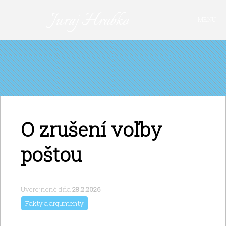
Juraj Hrabko
MENU
FAKTY A ARGUMENTY
PRIHLÁSIŤ SA
KAVIAREŇ
VIDEO
Z ARCHÍVU
O zrušení voľby
O MNE
poštou
Uverejnené dňa
28.2.2026
Fakty a argumenty