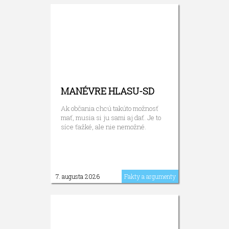
MANÉVRE HLASU-SD
Ak občania chcú takúto možnosť
mať, musia si ju sami aj dať. Je to
síce ťažké, ale nie nemožné.
7. augusta 2026
Fakty a argumenty