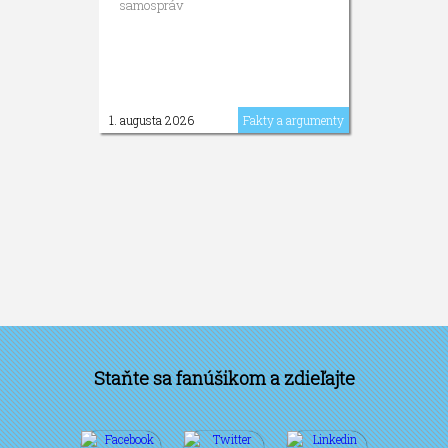
samospráv
1. augusta 2026
Fakty a argumenty
Staňte sa fanúšikom a zdieľajte