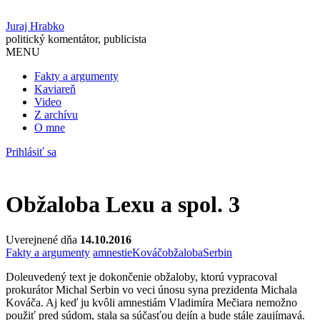
Juraj Hrabko
politický komentátor, publicista
MENU
Fakty a argumenty
Kaviareň
Video
Z archívu
O mne
Prihlásiť sa
Obžaloba Lexu a spol. 3
Uverejnené dňa
14.10.2016
Fakty a argumenty
amnestie
Kováč
obžaloba
Serbin
Doleuvedený text je dokončenie obžaloby, ktorú vypracoval
prokurátor Michal Serbin vo veci únosu syna prezidenta Michala
Kováča. Aj keď ju kvôli amnestiám Vladimíra Mečiara nemožno
použiť pred súdom, stala sa súčasťou dejín a bude stále zaujímavá.