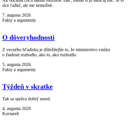
Ak občania chcú takúto možnosť mať, musia si ju sami aj dať. Je to
síce ťažké, ale nie nemožné.
7. augusta 2026
Fakty a argumenty
O dôveryhodnosti
Z vecného hľadiska je dôležitejšie to, že ministerstvo vnútra
o žiadosti rozhodlo, ako to, ako rozhodlo.
5. augusta 2026
Fakty a argumenty
Týždeň v skratke
Tak sa správa dobrý sused.
4. augusta 2026
Kaviareň