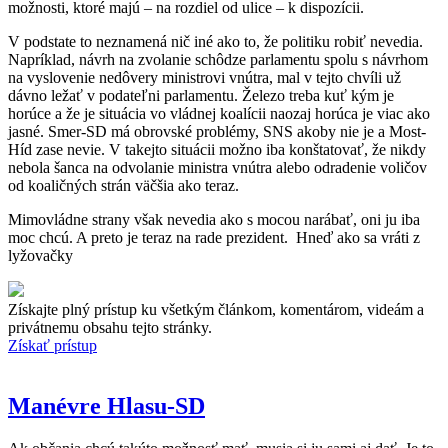
možnosti, ktoré majú – na rozdiel od ulice – k dispozícii.
V podstate to neznamená nič iné ako to, že politiku robiť nevedia.
Napríklad, návrh na zvolanie schôdze parlamentu spolu s návrhom
na vyslovenie nedôvery ministrovi vnútra, mal v tejto chvíli už
dávno ležať v podateľni parlamentu. Železo treba kuť kým je
horúce a že je situácia vo vládnej koalícii naozaj horúca je viac ako
jasné. Smer-SD má obrovské problémy, SNS akoby nie je a Most-
Híd zase nevie. V takejto situácii možno iba konštatovať, že nikdy
nebola šanca na odvolanie ministra vnútra alebo odradenie voličov
od koaličných strán väčšia ako teraz.
Mimovládne strany však nevedia ako s mocou narábať, oni ju iba
moc chcú. A preto je teraz na rade prezident. Hneď ako sa vráti z
lyžovačky
Získajte plný prístup ku všetkým článkom, komentárom, videám a
privátnemu obsahu tejto stránky.
Získať prístup
Manévre Hlasu-SD