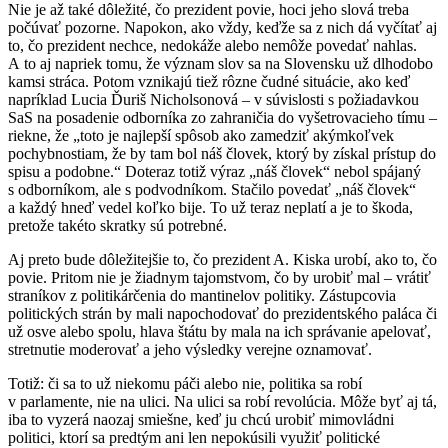
Nie je až také dôležité, čo prezident povie, hoci jeho slová treba
počúvať pozorne. Napokon, ako vždy, keďže sa z nich dá vyčítať aj
to, čo prezident nechce, nedokáže alebo nemôže povedať nahlas.
A to aj napriek tomu, že význam slov sa na Slovensku už dlhodobo
kamsi stráca. Potom vznikajú tiež rôzne čudné situácie, ako keď
napríklad Lucia Ďuriš Nicholsonová – v súvislosti s požiadavkou
SaS na posadenie odborníka zo zahraničia do vyšetrovacieho tímu –
riekne, že „toto je najlepší spôsob ako zamedziť akýmkoľvek
pochybnostiam, že by tam bol náš človek, ktorý by získal prístup do
spisu a podobne.“ Doteraz totiž výraz „náš človek“ nebol spájaný
s odborníkom, ale s podvodníkom. Stačilo povedať „náš človek“
a každý hneď vedel koľko bije. To už teraz neplatí a je to škoda,
pretože takéto skratky sú potrebné.
Aj preto bude dôležitejšie to, čo prezident A. Kiska urobí, ako to, čo
povie. Pritom nie je žiadnym tajomstvom, čo by urobiť mal – vrátiť
straníkov z politikárčenia do mantinelov politiky. Zástupcovia
politických strán by mali napochodovať do prezidentského paláca či
už osve alebo spolu, hlava štátu by mala na ich správanie apelovať,
stretnutie moderovať a jeho výsledky verejne oznamovať.
Totiž: či sa to už niekomu páči alebo nie, politika sa robí
v parlamente, nie na ulici. Na ulici sa robí revolúcia. Môže byť aj tá,
iba to vyzerá naozaj smiešne, keď ju chcú urobiť mimovládni
politici, ktorí sa predtým ani len nepokúsili využiť politické