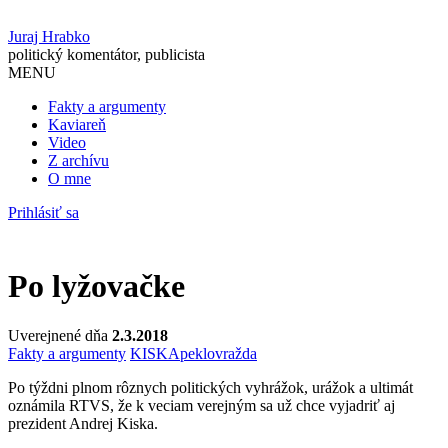
Juraj Hrabko
politický komentátor, publicista
MENU
Fakty a argumenty
Kaviareň
Video
Z archívu
O mne
Prihlásiť sa
Po lyžovačke
Uverejnené dňa
2.3.2018
Fakty a argumenty
KISKA
peklo
vražda
Po týždni plnom rôznych politických vyhrážok, urážok a ultimát
oznámila RTVS, že k veciam verejným sa už chce vyjadriť aj
prezident Andrej Kiska.