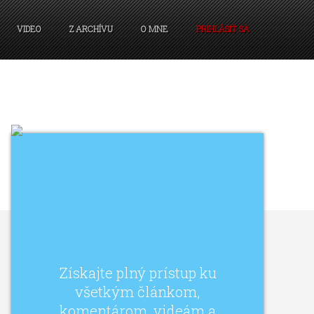
VIDEO
Z ARCHÍVU
O MNE
PRIHLÁSIŤ SA
Získajte plný prístup ku
všetkým článkom,
komentárom, videám a