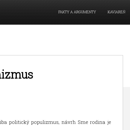
FAKTY A ARGUMENTY
KAVIAREŇ
nizmus
iba politický populizmus, návrh Sme rodina je