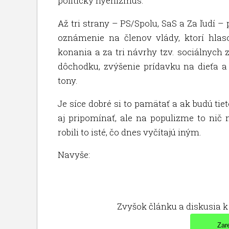
politický hyenizmus.
Až tri strany – PS/Spolu, SaS a Za ľudí –
oznámenie na členov vlády, ktorí hlaso
konania a za tri návrhy tzv. sociálnych
dôchodku, zvýšenie prídavku na dieťa a 
tony.
Je síce dobré si to pamätať a ak budú tie
aj pripomínať, ale na populizme to nič 
robili to isté, čo dnes vyčítajú iným.
Navyše:
Zvyšok článku a diskusia k 