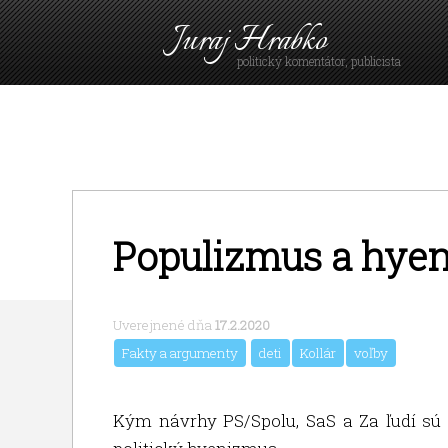
Juraj Hrabko
politický komentátor, publicista
Populizmus a hye
Uverejnené dňa
17.2.2020
Fakty a argumenty
deti
Kollár
voľby
Kým návrhy PS/Spolu, SaS a Za ľudí sú 