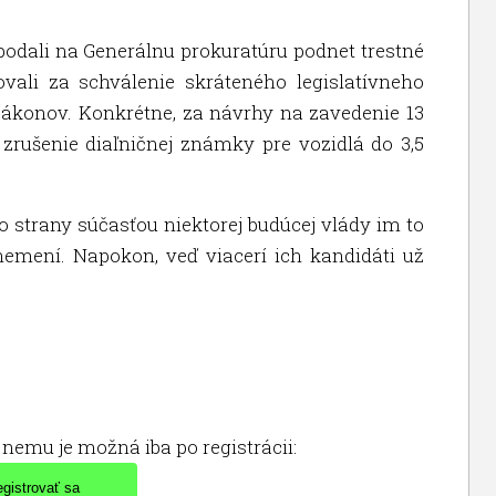
 podali na Generálnu prokuratúru podnet trestné
vali za schválenie skráteného legislatívneho
 zákonov. Konkrétne, za návrhy na zavedenie 13
zrušenie diaľničnej známky pre vozidlá do 3,5
to strany súčasťou niektorej budúcej vlády im to
nemení. Napokon, veď viacerí ich kandidáti už
nemu je možná iba po registrácii: