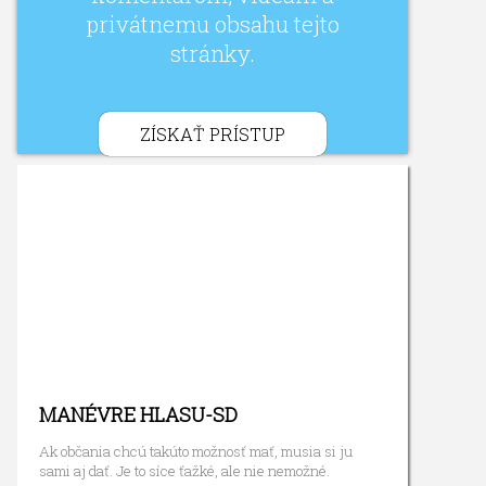
privátnemu obsahu tejto
stránky.
ZÍSKAŤ PRÍSTUP
MANÉVRE HLASU-SD
Ak občania chcú takúto možnosť mať, musia si ju
sami aj dať. Je to síce ťažké, ale nie nemožné.