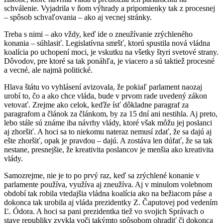
schválenie. Vyjadrila v ňom výhrady a pripomienky tak z procesnej
– spôsob schvaľovania – ako aj vecnej stránky.
Treba s nimi – ako vždy, keď ide o zneužívanie zrýchleného
konania – súhlasiť. Legislatívna smršť, ktorú spustila nová vládna
koalícia po uchopení moci, je vskutku na všetky štyri svetové strany.
Dôvodov, pre ktoré sa tak ponáhľa, je viacero a sú taktiež procesné
a vecné, ale najmä politické.
Hlava štátu vo vyhlásení avizovala, že pokiaľ parlament naozaj
urobí to, čo a ako chce vláda, bude v prvom rade uvedený zákon
vetovať. Zrejme ako celok, keďže ísť dôkladne paragraf za
paragrafom a článok za článkom, by za 15 dní ani nestihla. Aj preto,
lebo stále sú známe iba návrhy vlády, ktoré však môžu jej poslanci
aj zhoršiť. A hoci sa to niekomu nateraz nemusí zdať, že sa dajú aj
ešte zhoršiť, opak je pravdou – dajú. A zostáva len dúfať, že sa tak
nestane, presnejšie, že kreativita poslancov je menšia ako kreativita
vlády.
Samozrejme, nie je to po prvý raz, keď sa zrýchlené konanie v
parlamente používa, využíva aj zneužíva. Aj v minulom volebnom
období tak robila vtedajšia vládna koalícia ako na bežiacom páse a
dokonca tak urobila aj vláda prezidentky Z. Čaputovej pod vedením
Ľ. Ódora. A hoci sa pani prezidentka tiež vo svojich Správach o
stave republiky zvykla voči takýmto spôsobom ohradiť či dokonca