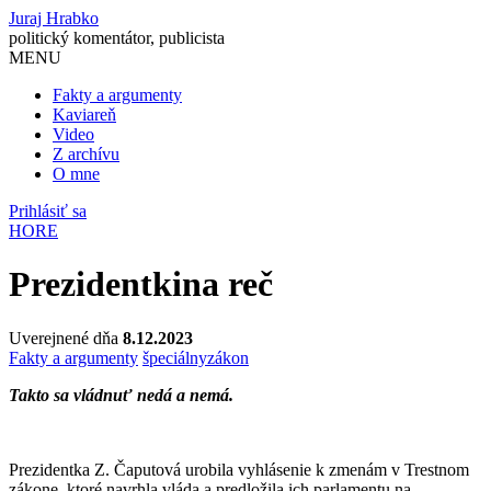
Juraj Hrabko
politický komentátor, publicista
MENU
Fakty a argumenty
Kaviareň
Video
Z archívu
O mne
Prihlásiť sa
HORE
Prezidentkina reč
Uverejnené dňa
8.12.2023
Fakty a argumenty
špeciálny
zákon
Takto sa vládnuť nedá a nemá.
Prezidentka Z. Čaputová urobila vyhlásenie k zmenám v Trestnom
zákone, ktoré navrhla vláda a predložila ich parlamentu na