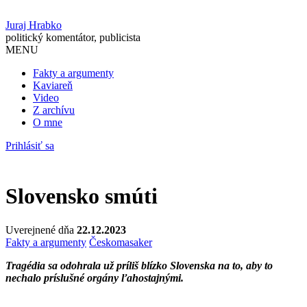
Juraj Hrabko
politický komentátor, publicista
MENU
Fakty a argumenty
Kaviareň
Video
Z archívu
O mne
Prihlásiť sa
Slovensko smúti
Uverejnené dňa
22.12.2023
Fakty a argumenty
Česko
masaker
Tragédia sa odohrala už príliš blízko Slovenska na to, aby to
nechalo príslušné orgány ľahostajnými.