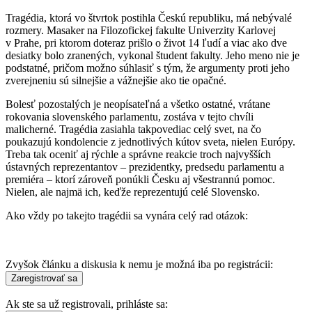
Tragédia, ktorá vo štvrtok postihla Českú republiku, má nebývalé
rozmery. Masaker na Filozofickej fakulte Univerzity Karlovej
v Prahe, pri ktorom doteraz prišlo o život 14 ľudí a viac ako dve
desiatky bolo zranených, vykonal študent fakulty. Jeho meno nie je
podstatné, pričom možno súhlasiť s tým, že argumenty proti jeho
zverejneniu sú silnejšie a vážnejšie ako tie opačné.
Bolesť pozostalých je neopísateľná a všetko ostatné, vrátane
rokovania slovenského parlamentu, zostáva v tejto chvíli
malicherné. Tragédia zasiahla takpovediac celý svet, na čo
poukazujú kondolencie z jednotlivých kútov sveta, nielen Európy.
Treba tak oceniť aj rýchle a správne reakcie troch najvyšších
ústavných reprezentantov – prezidentky, predsedu parlamentu a
premiéra – ktorí zároveň ponúkli Česku aj všestrannú pomoc.
Nielen, ale najmä ich, keďže reprezentujú celé Slovensko.
Ako vždy po takejto tragédii sa vynára celý rad otázok:
Zvyšok článku a diskusia k nemu je možná iba po registrácii:
Ak ste sa už registrovali, prihláste sa: