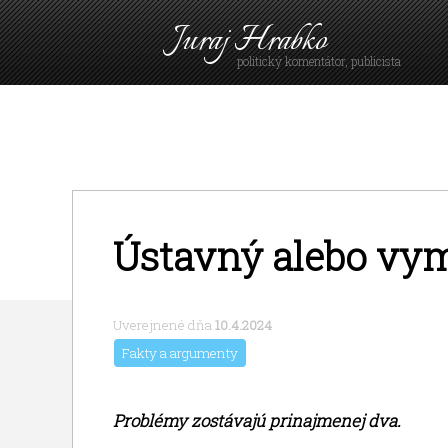
Juraj Hrabko
politický komentátor, publicista
Ústavný alebo vy
Uverejnené dňa
10.4.2024
Fakty a argumenty
Problémy zostávajú prinajmenej dva.