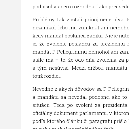
podpísal viacero rozhodnutí ako predsed
Problémy tak zostali prinajmenej dva. 
nezanikol, lebo mu zaniknúť ani nemohol.
kedy mandát poslanca zaniká. Nie je nater
je, že zvolenie poslanca za prezidenta 
mandát P. Pellegrinimu nemohol ani zan
stále má – to, že odo dňa zvolenia za p
s tým nesúvisí. Medzi držbou mandátu
totiž rozdiel.
Nevedno z akých dôvodov sa P. Pellegrini 
a mandátu sa nevzdal podobne, ako to k
situácii. Teda po zvolení za prezidenta
oficiálny dokument parlamentu, v ktoro
podľa ktorého článku či paragrafu prišlo