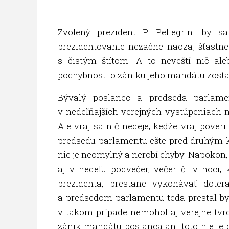
Zvolený prezident P. Pellegrini by 
prezidentovanie nezačne naozaj šťastn
s čistým štítom. A to neveští nič al
pochybnosti o zániku jeho mandátu zost
Bývalý poslanec a predseda parlamen
v nedeľňajších verejných vystúpeniach 
Ale vraj sa nič nedeje, keďže vraj pove
predsedu parlamentu ešte pred druhým kol
nie je neomylný a nerobí chyby. Napokon,
aj v nedeľu podvečer, večer či v noci, 
prezidenta, prestane vykonávať doter
a predsedom parlamentu teda prestal by
v takom prípade nemohol aj verejne tvrdi
zánik mandátu poslanca ani toto nie je de