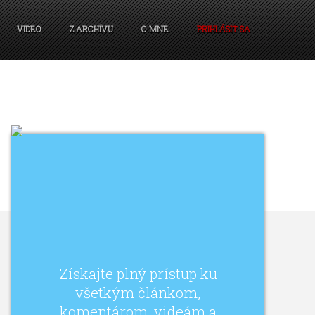
VIDEO
Z ARCHÍVU
O MNE
PRIHLÁSIŤ SA
Získajte plný prístup ku
všetkým článkom,
komentárom, videám a