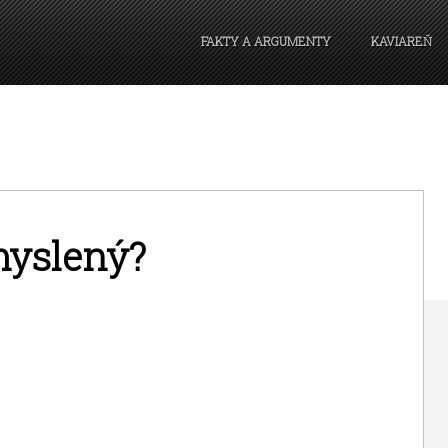
FAKTY A ARGUMENTY
KAVIAREŇ
myslený?