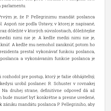
a parlamentu.
Prvým je, že P. Pellegrinimu mandát poslanca
 Aspoň nie podľa Ústavy, v ktorej je napísané,
az dôležité v ktorých súvislostiach, dôležitejšie
medzi nimi nie je. A keďže medzi nimi nie je,
iknúť. A keďže mu nemohol zaniknúť, potom ho
rezidenta prestal vykonávať funkciu poslanca,
 poslanca a vykonávaním funkcie poslanca je
rozhodol pre postup, ktorý je ťažie obhájiteľný,
edysi urobil poslanec R. Schuster v rovnakej
. Na druhej strane, definitívne odpoveď dá až
m bude musieť byť konkrétne a presne uvedené,
 k zániku mandátu poslanca P. Pellegriniho, aby