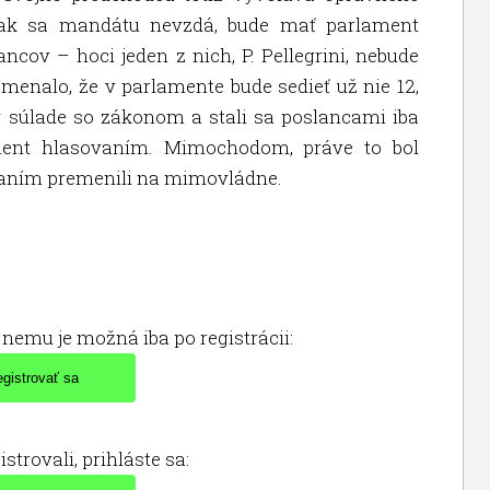
e ak sa mandátu nevzdá, bude mať parlament
ancov – hoci jeden z nich, P. Pellegrini, nebude
menalo, že v parlamente bude sedieť už nie 12,
b v súlade so zákonom a stali sa poslancami iba
ament hlasovaním. Mimochodom, práve to bol
vaním premenili na mimovládne.
nemu je možná iba po registrácii:
istrovali, prihláste sa: