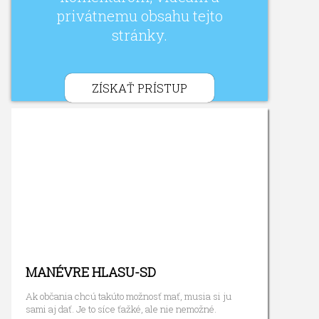
privátnemu obsahu tejto
stránky.
ZÍSKAŤ PRÍSTUP
MANÉVRE HLASU-SD
Ak občania chcú takúto možnosť mať, musia si ju
sami aj dať. Je to síce ťažké, ale nie nemožné.