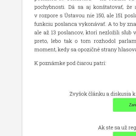
pochybnosti. Dá sa aj konštatovať, ž
v rozpore s Ústavou nie 150, ale 151 posl
funkciu poslanca vykonávať. A to by zna
ale až 13 poslancov, ktorí nezložili sľu
preto, lebo tak o tom rozhodol parl
moment, kedy sa opozičné strany hlaso
K poznámke pod čiarou patrí:
Zvyšok článku a diskusia k 
Ak ste sa už reg