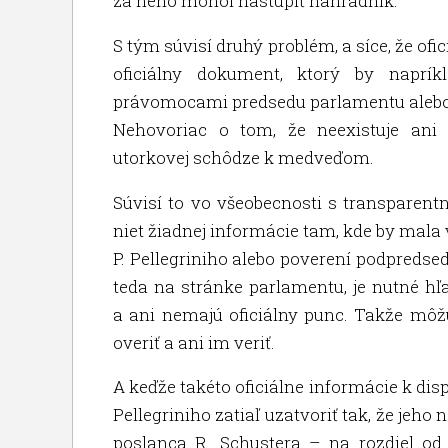
za neho mohol nastúpiť náhradník.
S tým súvisí druhý problém, a síce, že of
oficiálny dokument, ktorý by naprí
právomocami predsedu parlamentu alebo o
Nehovoriac o tom, že neexistuje ani
utorkovej schôdze k medveďom.
Súvisí to vo všeobecnosti s transparent
niet žiadnej informácie tam, kde by mala
P. Pellegriniho alebo poverení podpreds
teda na stránke parlamentu, je nutné h
a ani nemajú oficiálny punc. Takže môž
overiť a ani im veriť.
A keďže takéto oficiálne informácie k dis
Pellegriniho zatiaľ uzatvoriť tak, že jeh
poslanca R. Schustera – na rozdiel od