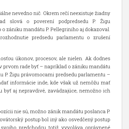
iciálne nevedno nič. Okrem rečí neexistuje žiadny
klad slová o poverení podpredsedu P. Žigu
 zániku mandátu P. Pellegriniho aj dokazoval.
 rozhodnutie predsedu parlamentu o zrušení
nosťou úkonov, procesov, ale nielen. Ak dodnes
 v prvom rade byť – napríklad o zániku mandátu
edu P. Žigu právomocami predsedu parlamentu –
ľadať informácie inde, kde však už nemôžu mať
u byť aj nepravdivé, zavádzajúce, nemožno ich
pozícii nie sú, možno zánik mandátu poslanca P.
o novátorský postup bol iný ako osvedčený postup
 svojho predchodcu totiž vyvoláva oprávnené