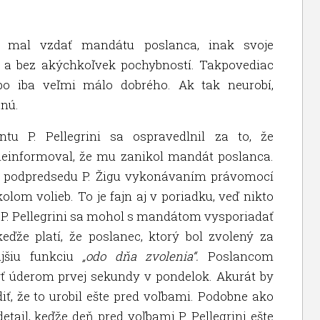
sa mal vzdať mandátu poslanca, inak svoje
e a bez akýchkoľvek pochybností. Takpovediac
ebo iba veľmi málo dobrého. Ak tak neurobí,
anú.
tu P. Pellegrini sa ospravedlnil za to, že
neinformoval, že mu zanikol mandát poslanca.
ril podpredsedu P. Žigu vykonávaním právomocí
om volieb. To je fajn aj v poriadku, veď nikto
 P. Pellegrini sa mohol s mandátom vysporiadať
keďže platí, že poslanec, ktorý bol zvolený za
ajšiu funkciu
„odo dňa zvolenia“.
Poslancom
ť úderom prvej sekundy v pondelok. Akurát by
ť, že to urobil ešte pred voľbami. Podobne ako
tail, keďže deň pred voľbami P. Pellegrini ešte