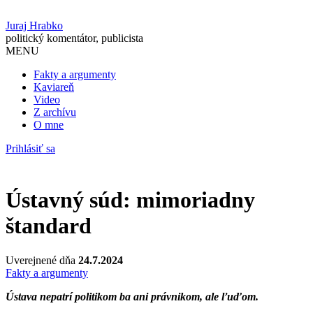
Juraj Hrabko
politický komentátor, publicista
MENU
Fakty a argumenty
Kaviareň
Video
Z archívu
O mne
Prihlásiť sa
Ústavný súd: mimoriadny
štandard
Uverejnené dňa
24.7.2024
Fakty a argumenty
Ústava nepatrí politikom ba ani právnikom, ale ľuďom.