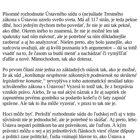
Písomné rozhodnutie Ústavného súdu o (ne)súlade Trestného
zákona s Ústavou uzrelo svetlo sveta. Má až 117 strán, je teda pekne
dlhé, hoci jedným dychom treba povedať, že nie je ani tak pekné,
ako dlhé. Okrem iného to znamená, že nie je možné len tak
spakruky nad ním mávnuť, ale je potrebné sa ním dôkladnejšie
zaoberať a aj ho analyzovať. Nielen preto, aby bolo jasnejšie, ako
sudcovia uvažujú, ale aj kvôli poznaniu ich argumentov – dá sa totiž
vsadiť na to, že časom sa budú meniť a nachádzať či vymýšľať
ďalšie a nové. Mimochodom, tak ako doteraz.
Po prvom čítaní znie jedna zo základných otázok tak, ako je možné,
že ak súd
„konštatuje nesplnenie zákonných podmienok na skrátené
legislatívne konanie,“
nevyplýva z toho automatický nesúlad takto
schváleného zákona s Ústavou? Vyzerá to totiž tak, že z bezprávia
vzniklo právo. Alebo, že sa stal akýsi zázrak a že aj napriek zle
zapnutému prvému gombíku sa podarilo košeľu či šaty zapnúť
správne. Ale tak to iba môže vyzerať, v praxi to tak nie je.
Hoci môže byť. Preložiť rozhodnutie súdu do ľudskej reči aj v tejto
súvislosti nie je jednoduché, ale je potrebné to skúšať. Aj preto, lebo
Ústava nepatrí politikom ba ani právnikom, ale ľuďom. A kým
právnici môžu o nej a jej jednotlivých článkoch viesť rôzne dišputy
a politici zase politické, ľudia vnímajú hlavne to, ako Ústava a