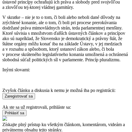
ústavné princípy ochraňujú ich práva a slobody pred svojvôľou
a zlovôľou tej-ktorej vládnej garnitúry.
V skratke – nie je to o tom, či boli alebo neboli dané dôvody na
zrýchlené konanie, ale o tom, či boli pri procese prerokúvania
dodržané práva mimovládnych strán, teda parlamentnej menšiny.
Ktoré súvisia s množstvom ďalších ústavných článkov a princípov
ako sú napríklad, že Slovensko je demokratický a právny štát, že
štátne orgány môžu konať iba na základe Ústavy, v jej medziach
a v rozsahu a spôsobom, ktorý ustanoví zákon alebo, či bola
v procese skráteného legislatívneho konania umožnená a ochránená
slobodná súťaž politických síl v parlamente. Princíp pluralizmu.
Inými slovami:
Zvyšok článku a diskusia k nemu je možná iba po registrácii:
Ak ste sa už registrovali, prihláste sa:
Získajte plný prístup ku všetkým článkom, komentárom, videám a
privátnemu obsahu tejto stránky.