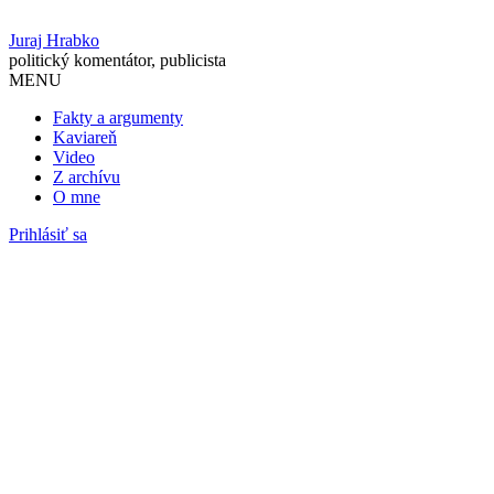
Juraj Hrabko
politický komentátor, publicista
MENU
Fakty a argumenty
Kaviareň
Video
Z archívu
O mne
Prihlásiť sa