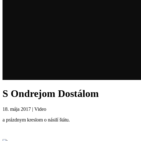
S Ondrejom Dostálom
18. mája 2017 | Video
a prázdnym kreslom o násilí štátu.