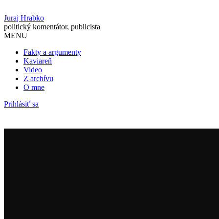
Juraj Hrabko
politický komentátor, publicista
MENU
Fakty a argumenty
Kaviareň
Video
Z archívu
O mne
Prihlásiť sa