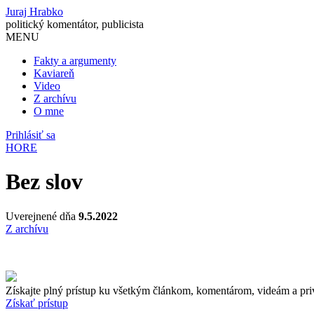
Juraj Hrabko
politický komentátor, publicista
MENU
Fakty a argumenty
Kaviareň
Video
Z archívu
O mne
Prihlásiť sa
HORE
Bez slov
Uverejnené dňa
9.5.2022
Z archívu
Získajte plný prístup ku všetkým článkom, komentárom, videám a pri
Získať prístup