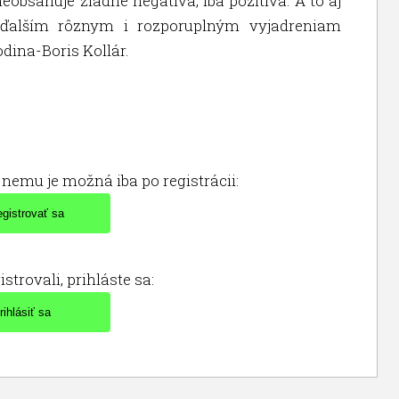
obsahuje žiadne negatíva, iba pozitíva. A to aj
 ďalším rôznym i rozporuplným vyjadreniam
dina-Boris Kollár.
nemu je možná iba po registrácii:
istrovali, prihláste sa: