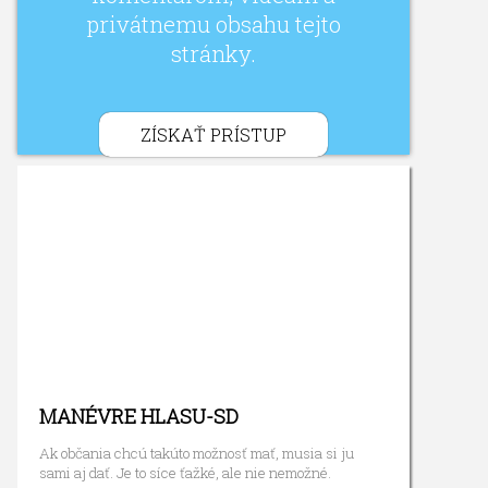
privátnemu obsahu tejto
stránky.
ZÍSKAŤ PRÍSTUP
MANÉVRE HLASU-SD
Ak občania chcú takúto možnosť mať, musia si ju
sami aj dať. Je to síce ťažké, ale nie nemožné.