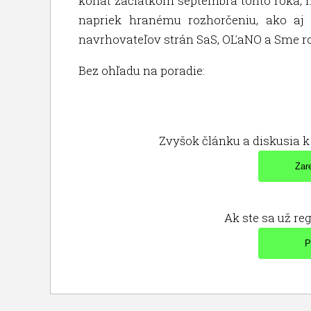
konať začiatkom septembra tohto roka, ne
napriek hranému rozhorčeniu, ako aj
navrhovateľov strán SaS, OĽaNO a Sme ro
Bez ohľadu na poradie:
Zvyšok článku a diskusia k 
Ak ste sa už reg