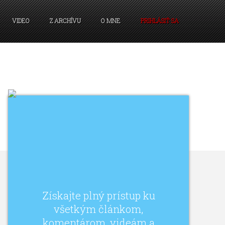
VIDEO
Z ARCHÍVU
O MNE
PRIHLÁSIŤ SA
Získajte plný prístup ku
všetkým článkom,
komentárom, videám a