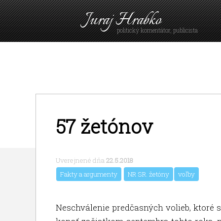
Juraj Hrabko
politický komentátor, publicista
57 žetónov
Uverejnené dňa
22.5.2018
Fakty a argumenty
NR SR. žetóny
voľby
Neschválenie predčasných volieb, ktoré