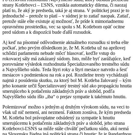
strany Kotlebovci – ĽSNS, vznikla automaticky dilema, či naozaj
platí to, že aký je predseda, taká je aj strana. V politickej praxi je to
jednoduché – pretože to platí – v súdnej je to zatiaľ naopak. Zatiaľ,
pretože stále ešte existuje aj možnosť, že príde k mimoriadnemu
opravnému prostriedku, vec sa spolu s M. Kotlebom opäť ocitne
pred súdom a k dispozícii bude ďalší rozsudok.
Aj keď na písomné odôvodnenie aktuálneho rozsudku si treba ešte
počkať, jeho prvým dôsledkom je, že M. Kotleba už na aprílovej
schôdzi parlamentu nebude môcť hlasovať, keďže vstup do
rokovacej sály má zakázaný súdom. Isto, môže byť zarážajúce, keď
porovnáme výsledok rozhodnutia Špecializovaného trestného súdu
a Najvyššieho súdu. Teda štyri roky a štyri mesiace natvrdo a šesť
mesiacov s podmienkou na rok a pol. Rozdielne tresty vychádzajú
najmä z posúdenia skutku, za ktorý bol M. Kotleba žalovaný – kým
jeho konanie určil Špecializovaný trestný súd ako propagáciu hnutia
smerujúceho k potlačeniu základných práv a slobôd, podľa
Najvyššieho súdu išlo „iba“ o prejav sympatie k takémuto hnutiu.
Polemizovať možno s jedným aj druhým výrokom súdu, na veci to
však už nič nemení, ani nezmení. Faktom zostáva, že kým predseda
M. Kotleba bol právoplatne odsúdený za sympatie k hnutiu
smerujúcemu k potlačeniu základných práv a slobôd, jeho strana
Kotlebovci-ĽSNS sa môže stále chváliť pečiatkou súdu, akú nemá
na Slovensku žiadna iná politická strana či hnutie: že je štandardnou