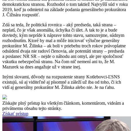
demokratickou stranou. Rozhodol o tom taktiež Najvyšší súd v roku
2019, keď ju odmietol na základe podania generálneho prokurátora
J. Čižnára rozpustiť.
Zdá sa teda, že politická rovnica – aký predseda, taká strana –
neplatí, čo je však anomália, úchylka či úlet. A tak to je a bude
dovtedy, kým nepríde k náprave tohto stavu, samozrejme, súdnym
rozhodnutím. Ktoré by mal a môže iniciovať výlučne generálny
prokurátor M. Žilinka – ak boli v priebehu troch rokov právoplatne
odsúdení dvaja nie radoví členovia, ale potentáti strany – predseda
a poslanec NR SR – nejde o náhodu ani omyl, ale pre spoločnosť
vskutku nebezpečnú stranu. Na čom nič nemení ani to, že M.
Mazurek sa dnes angažuje už v strane inej.
Inými slovami, dôvody na rozpustenie strany Kotlebovci-ĽSNS
existujú, sú aj viditeľné aj písomné a záleží už iba od toho, či ich
vidí aj generálny prokurátor M. Žilinka alebo nie. Je na ťahu.
Získajte plný prístup ku všetkým článkom, komentárom, videám a
privátnemu obsahu tejto stránky.
Získať prístup