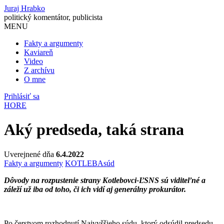
Juraj Hrabko
politický komentátor, publicista
MENU
Fakty a argumenty
Kaviareň
Video
Z archívu
O mne
Prihlásiť sa
HORE
Aký predseda, taká strana
Uverejnené dňa
6.4.2022
Fakty a argumenty
KOTLEBA
súd
Dôvody na rozpustenie strany Kotlebovci-ĽSNS sú viditeľné a
záleží už iba od toho, či ich vidí aj generálny prokurátor.
Po čerstvom rozhodnutí Najvyššieho súdu, ktorý odsúdil predsedu