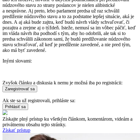
núdzového stavu zo strany poslancov je nielen alibistické
a nesprávne. Aj preto, lebo parlament predsa už raz schválil
predlženie núdzového stavu a to za podstatne lepšej situácie, aká je
dnes. A aj aká bude zajtra, keď budú návrh vlády schvaľovať, či
pozajtra a zrejme aj o týždeň. Isteže, nemusí sa im vôbec páčiť, keď
im vláda návrh iba podhodí s tým, aby ho odobrili, ale tak si to
predsa schválili zákonom sami, že budú predlžovanie núdzového
stavu schvaľovať, až keď je predĺženie zavedené, a nie pred tým,
ako má byť zavedené.
Inými slovami:
Zvyšok článku a diskusia k nemu je možná iba po registrácii:
Ak ste sa už registrovali, prihláste sa:
Získajte plný prístup ku všetkým článkom, komentárom, videám a
privátnemu obsahu tejto stránky.
Získať prístup