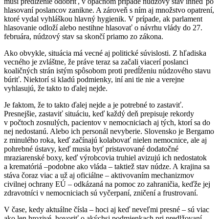
musí predĺženie odobriť, v opačnom prípade núdzový stav ihneď po
hlasovaní poslancov zanikne. A zároveň s ním aj množstvo opatrení,
ktoré vydal vyhláškou hlavný hygienik. V prípade, ak parlament
hlasovanie odloží alebo nestihne hlasovať o návrhu vlády do 27.
februára, núdzový stav sa skončí priamo zo zákona.
Ako obvykle, situácia má vecné aj politické súvislosti. Z hľadiska
vecného je zvláštne, že práve teraz sa začali viacerí poslanci
koaličných strán istým spôsobom proti predĺženiu núdzového stavu
búriť. Niektorí si kladú podmienky, iní ani tie nie a verejne
vyhlasujú, že takto to ďalej nejde.
Je faktom, že to takto ďalej nejde a je potrebné to zastaviť.
Presnejšie, zastaviť situáciu, keď každý deň prepisuje rekordy
v počtoch zosnulých, pacientov v nemocniciach aj tých, ktorí sa do
nej nedostanú. Alebo ich personál nevyberie. Slovensko je Bergamo
z minulého roka, keď začínajú kolabovať nielen nemocnice, ale aj
pohrebné ústavy, keď musia byť pristavované dodatočné
mraziarenské boxy, keď výrobcovia truhiel avizujú ich nedostatok
a krematóriá –podobne ako vláda – taktiež stav núdze. A krajina sa
stáva čoraz viac a už aj oficiálne – aktivovaním mechanizmov
civilnej ochrany EÚ – odkázaná na pomoc zo zahraničia, keďže jej
zdravotníci v nemocniciach sú vyčerpaní, zničení a frustrovaní.
V čase, kedy aktuálne čísla – hoci aj keď neveľmi presné – sú viac
ako len hrozivé, hovoriť o akýchsi podmienkach pri predlžovaní