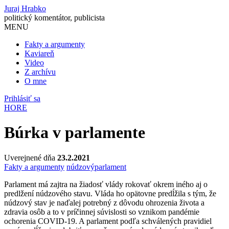
Juraj Hrabko
politický komentátor, publicista
MENU
Fakty a argumenty
Kaviareň
Video
Z archívu
O mne
Prihlásiť sa
HORE
Búrka v parlamente
Uverejnené dňa
23.2.2021
Fakty a argumenty
núdzový
parlament
Parlament má zajtra na žiadosť vlády rokovať okrem iného aj o
predlžení núdzového stavu. Vláda ho opätovne predĺžila s tým, že
núdzový stav je naďalej potrebný z dôvodu ohrozenia života a
zdravia osôb a to v príčinnej súvislosti so vznikom pandémie
ochorenia COVID-19. A parlament podľa schválených pravidiel