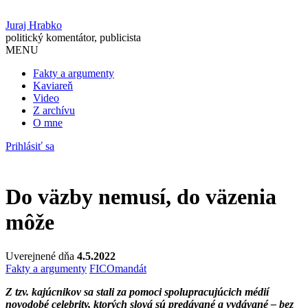
Juraj Hrabko
politický komentátor, publicista
MENU
Fakty a argumenty
Kaviareň
Video
Z archívu
O mne
Prihlásiť sa
Do väzby nemusí, do väzenia
môže
Uverejnené dňa
4.5.2022
Fakty a argumenty
FICO
mandát
Z tzv. kajúcnikov sa stali za pomoci spolupracujúcich médií
novodobé celebrity, ktorých slová sú predávané a vydávané – bez