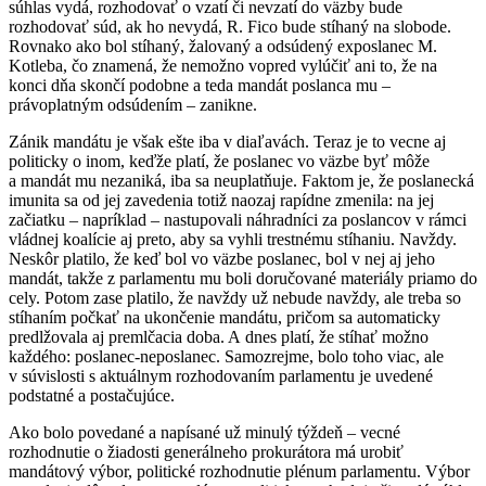
súhlas vydá, rozhodovať o vzatí či nevzatí do väzby bude
rozhodovať súd, ak ho nevydá, R. Fico bude stíhaný na slobode.
Rovnako ako bol stíhaný, žalovaný a odsúdený exposlanec M.
Kotleba, čo znamená, že nemožno vopred vylúčiť ani to, že na
konci dňa skončí podobne a teda mandát poslanca mu –
právoplatným odsúdením – zanikne.
Zánik mandátu je však ešte iba v diaľavách. Teraz je to vecne aj
politicky o inom, keďže platí, že poslanec vo väzbe byť môže
a mandát mu nezaniká, iba sa neuplatňuje. Faktom je, že poslanecká
imunita sa od jej zavedenia totiž naozaj rapídne zmenila: na jej
začiatku – napríklad – nastupovali náhradníci za poslancov v rámci
vládnej koalície aj preto, aby sa vyhli trestnému stíhaniu. Navždy.
Neskôr platilo, že keď bol vo väzbe poslanec, bol v nej aj jeho
mandát, takže z parlamentu mu boli doručované materiály priamo do
cely. Potom zase platilo, že navždy už nebude navždy, ale treba so
stíhaním počkať na ukončenie mandátu, pričom sa automaticky
predlžovala aj premlčacia doba. A dnes platí, že stíhať možno
každého: poslanec-neposlanec. Samozrejme, bolo toho viac, ale
v súvislosti s aktuálnym rozhodovaním parlamentu je uvedené
podstatné a postačujúce.
Ako bolo povedané a napísané už minulý týždeň – vecné
rozhodnutie o žiadosti generálneho prokurátora má urobiť
mandátový výbor, politické rozhodnutie plénum parlamentu. Výbor