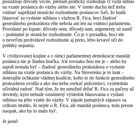
posudzuje dôvody vecne, plénum politicky rozhoduje či vydá súhlas
na vzatie poslanca do väzby alebo nie. V tomto duchu tiež treba
vnímať napríklad stranícke rozhodnutie poslancov SaS, že budú
hlasovať za vydanie súhlasu s väzbou R. Fica, hoci žiadosť
generálneho prokurátora ešte nebola ani len na vrátnici parlamentu.
Povedané po lopate: dôvody-sem, dôvody-tam, argumenty sú nanič
– podstatné je stranícke rozhodnutie. Čo je v poriadku, hoci ide
o neveľmi predvídavé rozhodnutie aj preto, lebo krvavé oči do
politiky nepatria.
V civilizovanej krajine a v rámci parlamentnej demokracie mandát
poslanca nie je žiadna hračka. Ale rovnako ňou nie je – alebo by
aspoň nemala byť – žiadosť generálneho prokurátora o vydanie
súhlasu na vzatie poslanca do väzby. Na Slovensku je to inak –
doterajšie ochkanie vládnej koalície, koho to do funkcie generálneho
prokurátora zvolila a ako mu treba osekať právomoci, vystriedala
očividná radosť. Nad tým, že im umožnil držať R. Fica za pačesy až
dovtedy, kým nebude oznámený výsledok hlasovania o vydaní
súhlasu na jeho vzatie do väzby. V zápale partajných zápasov sa
celkom stratilo, že nejde o R. Fica, ale mandát poslanca, teda presne
naopak, ako by to malo byť.
Je jasné: