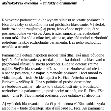
akéhokoľvek overenia – za fakty a argumenty.
Rokovanie parlamentu o (ne)vydaní súhlasu na vzatie poslanca R.
Fica do väzby sa skončilo, na rad prichádza hlasovanie. Výsledok
bude rozhodne zaujímavý aj preto, lebo vôbec nejde o to, či sa
poslanec ocitne vo väzbe. Áno, isteže, samozrejme, rozhodnúť
o tom môže iba súd a nikto iný, ale na to, aby súd mohol rozhodnúť,
potrebuje najskôr rozhodnutie parlamentu. Bez neho rozhodnúť
nemôže a nesmie.
Parlamentná debata napokon nebola taká dlhá, aká mala pôvodne
byť. Nočné rokovanie vystriedala politická dohoda na hlasovaní o
(ne)vydaní súhlasu v stredu podvečer. Bude to doteraz zrejme
najdôležitejšie hlasovanie, keďže sa bude rozhodovať ani nie tak
o osobe poslanca, ale najmä o mandáte poslanca. Hoci mnohí to
vidia naopak – teda, že ide najmä o R. Fica. Netreba sa tomu
čudovať – výčiny R. Fica v politike sú predsa dostatočne
a všeobecne známe – ale tak to v skutočnosti nie je. Podstatou
rozhodovania parlamentu je poslanecký mandát, nie R. Fico. Ešte
inak – či si R. Fico mandát poslanca bude uplatňovať alebo nie.
Aj výsledok hlasovania – teda či parlamentná väčšina súhlas vydá
alebo nie – bude dôležitejší ako ďalší osud R. Fica. Ak parlament