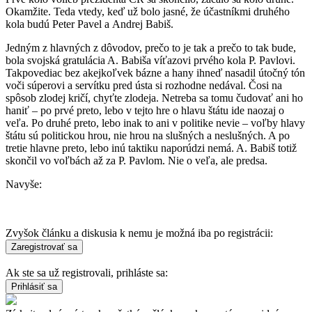
Okamžite. Teda vtedy, keď už bolo jasné, že účastníkmi druhého
kola budú Peter Pavel a Andrej Babiš.
Jedným z hlavných z dôvodov, prečo to je tak a prečo to tak bude,
bola svojská gratulácia A. Babiša víťazovi prvého kola P. Pavlovi.
Takpovediac bez akejkoľvek bázne a hany ihneď nasadil útočný tón
voči súperovi a servítku pred ústa si rozhodne nedával. Čosi na
spôsob zlodej kričí, chyťte zlodeja. Netreba sa tomu čudovať ani ho
haniť – po prvé preto, lebo v tejto hre o hlavu štátu ide naozaj o
veľa. Po druhé preto, lebo inak to ani v politike nevie – voľby hlavy
štátu sú politickou hrou, nie hrou na slušných a neslušných. A po
tretie hlavne preto, lebo inú taktiku naporúdzi nemá. A. Babiš totiž
skončil vo voľbách až za P. Pavlom. Nie o veľa, ale predsa.
Navyše:
Zvyšok článku a diskusia k nemu je možná iba po registrácii:
Ak ste sa už registrovali, prihláste sa: