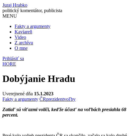
Juraj Hrabko
politický komentátor, publicista
MENU
Fakty a argumenty
Kaviareň
Video
Z archívu
O mne
Prihlásiť sa
HORE
Dobýjanie Hradu
Uverejnené dňa
15.1.2023
Fakty a argumenty
ČR
prezident
voľby
Zatiaľ sú víťazmi voliči, keďže účasť na voľbách presiahla 68
percent.
Prvé kolo volieb prezidenta ČR sa skončilo, začalo sa kolo druhé.