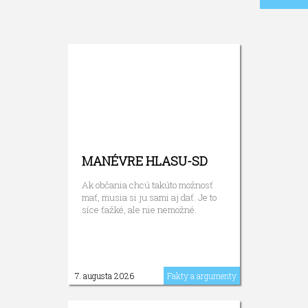
MANÉVRE HLASU-SD
Ak občania chcú takúto možnosť
mať, musia si ju sami aj dať. Je to
síce ťažké, ale nie nemožné.
7. augusta 2026
Fakty a argumenty