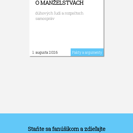
O MANŽELSTVÁCH
dúhových ľudí a rozpočtoch
samospráv
1. augusta 2026
Fakty a argumenty
Staňte sa fanúšikom a zdieľajte