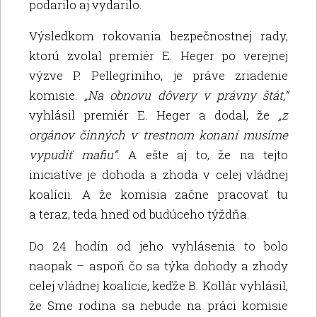
podarilo aj vydarilo.
Výsledkom rokovania bezpečnostnej rady,
ktorú zvolal premiér E. Heger po verejnej
výzve P. Pellegriniho, je práve zriadenie
komisie.
„Na obnovu dôvery v právny štát,“
vyhlásil premiér E. Heger a dodal, že
„z
orgánov činných v trestnom konaní musíme
vypudiť mafiu“.
A ešte aj to, že na tejto
iniciatíve je dohoda a zhoda v celej vládnej
koalícii. A že komisia začne pracovať tu
a teraz, teda hneď od budúceho týždňa.
Do 24 hodín od jeho vyhlásenia to bolo
naopak – aspoň čo sa týka dohody a zhody
celej vládnej koalície, keďže B. Kollár vyhlásil,
že Sme rodina sa nebude na práci komisie