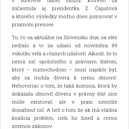
v suteréne tajnej služby, ktorého sa
zúčastnila aj prezidentka Z. Čaputová
a ktorého výsledky možno dnes pozorovať v
priamom prenose.
To, čo sa aktuálne na Slovensku deje, sa ešte
nedialo a to sa udialo od novembra 89
vskutku veľa a rôznych udalostí. Akurát, že to
nemá nič spoločného s právnym štátom,
ktorý – mimochodom – musí najskôr byť,
aby sa mohla dôvera k nemu obnoviť.
Nehovoriac o tom, že taká komisia, ktorá by
dokázala obnoviť dôveru v právny štát síce
môže existovať, ale v praxi nemôže
dosiahnuť nič. A tiež o tom, že ak má vládna
koalícia problém, rieši ho hneď a rovno
zmenou zákonov.