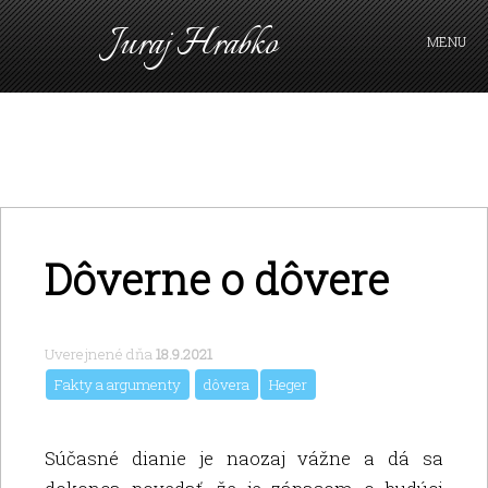
Juraj Hrabko
MENU
PRIHLÁSIŤ SA
Dôverne o dôvere
Uverejnené dňa
18.9.2021
Fakty a argumenty
dôvera
Heger
Súčasné dianie je naozaj vážne a dá sa