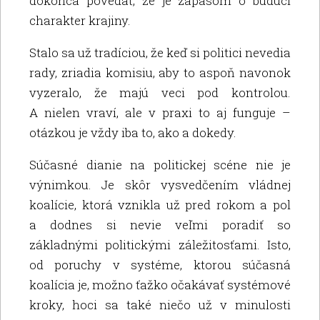
dokonca povedať, že je zápasom o budúci
charakter krajiny.
Stalo sa už tradíciou, že keď si politici nevedia
rady, zriadia komisiu, aby to aspoň navonok
vyzeralo, že majú veci pod kontrolou.
A nielen vraví, ale v praxi to aj funguje –
otázkou je vždy iba to, ako a dokedy.
Súčasné dianie na politickej scéne nie je
výnimkou. Je skôr vysvedčením vládnej
koalície, ktorá vznikla už pred rokom a pol
a dodnes si nevie veľmi poradiť so
základnými politickými záležitosťami. Isto,
od poruchy v systéme, ktorou súčasná
koalícia je, možno ťažko očakávať systémové
kroky, hoci sa také niečo už v minulosti