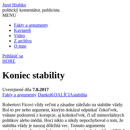
Juraj Hrabko
politický komentátor, publicista
MENU
Fakty a argumenty
Kaviareň
Video
Z archívu
O mne
Prihlásiť sa
HORE
Koniec stability
Uverejnené dňa
7.8.2017
Fakty a argumenty
Danko
KOALÍCIA
stabilita
Robertovi Ficovi vždy veľmi a zásadne záležalo na stabilite vlády.
Bol to pre neho argument, ktorým dokázal odpinkať čokoľvek,
vrátane podozrení z korupcie, aj kohokoľvek, či už mimovládnych
politikov alebo médiá. Hoci nikto a nikdy nepochyboval o tom, že
stabilita vlády je naozaj dôležitá vec. Tomuto argumentu