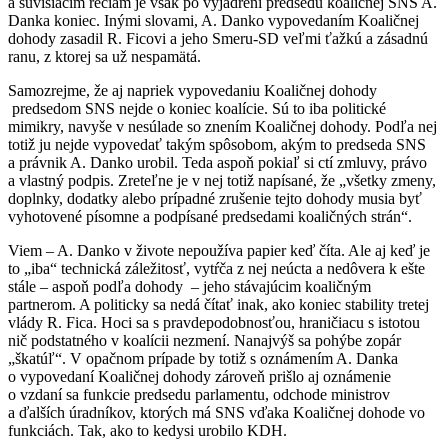
a súvisiacim rečiam je však po vyjadrení predsedu koaličnej SNS A.
Danka koniec. Inými slovami, A. Danko vypovedaním Koaličnej
dohody zasadil R. Ficovi a jeho Smeru-SD veľmi ťažkú a zásadnú
ranu, z ktorej sa už nespamätá.
Samozrejme, že aj napriek vypovedaniu Koaličnej dohody
predsedom SNS nejde o koniec koalície. Sú to iba politické
mimikry, navyše v nesúlade so znením Koaličnej dohody. Podľa nej
totiž ju nejde vypovedať takým spôsobom, akým to predseda SNS
a právnik A. Danko urobil. Teda aspoň pokiaľ si ctí zmluvy, právo
a vlastný podpis. Zreteľne je v nej totiž napísané, že „všetky zmeny,
doplnky, dodatky alebo prípadné zrušenie tejto dohody musia byť
vyhotovené písomne a podpísané predsedami koaličných strán“.
Viem – A. Danko v živote nepoužíva papier keď číta. Ale aj keď je
to „iba“ technická záležitosť, vytŕča z nej neúcta a nedôvera k ešte
stále – aspoň podľa dohody – jeho stávajúcim koaličným
partnerom. A politicky sa nedá čítať inak, ako koniec stability tretej
vlády R. Fica. Hoci sa s pravdepodobnosťou, hraničiacu s istotou
nič podstatného v koalícii nezmení. Nanajvýš sa pohýbe zopár
„škatúľ“. V opačnom prípade by totiž s oznámením A. Danka
o vypovedaní Koaličnej dohody zároveň prišlo aj oznámenie
o vzdaní sa funkcie predsedu parlamentu, odchode ministrov
a ďalších úradníkov, ktorých má SNS vďaka Koaličnej dohode vo
funkciách. Tak, ako to kedysi urobilo KDH.