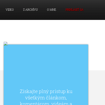
VIDEO
Z ARCHÍVU
O MNE
PRIHLÁSIŤ SA
Získajte plný prístup ku
všetkým článkom,
komentárom, videám a