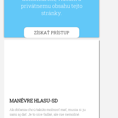
privátnemu obsahu tejto
stránky.
ZÍSKAŤ PRÍSTUP
MANÉVRE HLASU-SD
Ak občania chcú takúto možnosť mať, musia si ju
sami aj dať. Je to síce ťažké, ale nie nemožné.