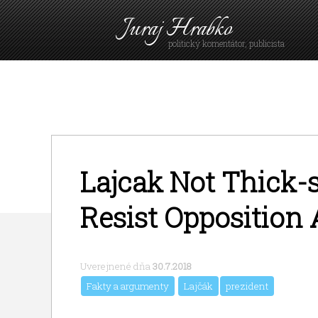
Juraj Hrabko
politický komentátor, publicista
Lajcak Not Thick-
Resist Opposition 
Uverejnené dňa
30.7.2018
Fakty a argumenty
Lajčák
prezident