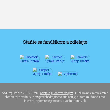
Staňte sa fanúšikom a zdieľajte
© Juraj Hrabko 2016-2026 |
Kontakt
|
Ochrana údajov
| Publikovanie alebo šírenie
obsahu tejto stránky je bez predchádzajúceho súhlasu jej autora zakázané. Foto:
internet | Vytvorené pomocou
Tvorbastranky.sk