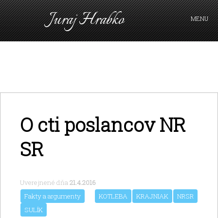
Juraj Hrabko
MENU
FAKTY A ARGUMENTY
PRIHLÁSIŤ SA
KAVIAREŇ
VIDEO
Z ARCHÍVU
O cti poslancov NR
O MNE
SR
Uverejnené dňa
21.4.2016
Fakty a argumenty
KOTLEBA
KRAJNIAK
NRSR
SULÍK