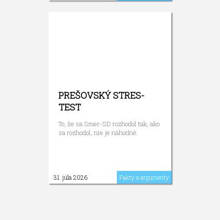
PREŠOVSKÝ STRES-
TEST
To, že sa Smer-SD rozhodol tak, ako
sa rozhodol, nie je náhodné.
31. júla 2026
Fakty a argumenty