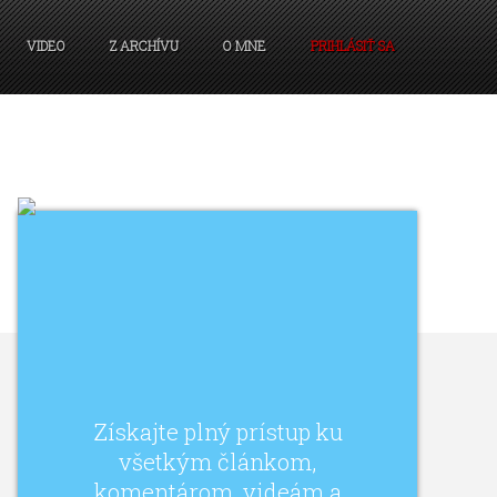
VIDEO
Z ARCHÍVU
O MNE
PRIHLÁSIŤ SA
Získajte plný prístup ku
všetkým článkom,
komentárom, videám a