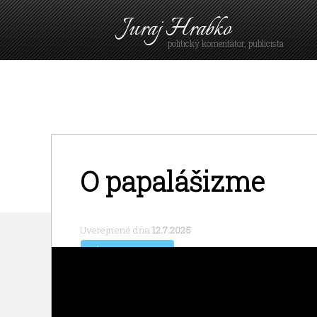
Juraj Hrabko
politický komentátor, publicista
O papalášizme
Uverejnené dňa
12.7.2025
Fakty a argumenty