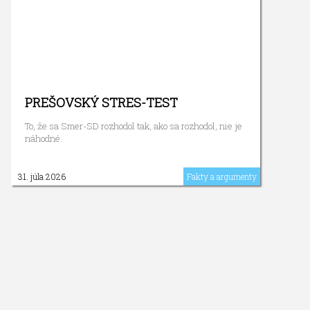
PREŠOVSKÝ STRES-TEST
To, že sa Smer-SD rozhodol tak, ako sa rozhodol, nie je
náhodné.
31. júla 2026
Fakty a argumenty