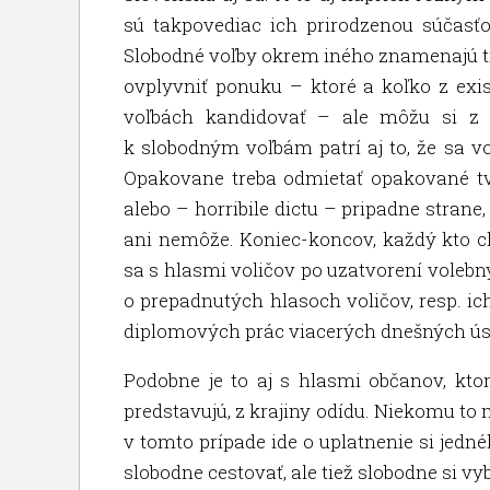
sú takpovediac ich prirodzenou súčasť
Slobodné voľby okrem iného znamenajú tie
ovplyvniť ponuku – ktoré a koľko z exis
voľbách kandidovať – ale môžu si z 
k slobodným voľbám patrí aj to, že sa v
Opakovane treba odmietať opakované tv
alebo – horribile dictu – pripadne strane, k
ani nemôže. Koniec-koncov, každý kto c
sa s hlasmi voličov po uzatvorení volebný
o prepadnutých hlasoch voličov, resp. ich
diplomových prác viacerých dnešných ús
Podobne je to aj s hlasmi občanov, ktor
predstavujú, z krajiny odídu. Niekomu to mô
v tomto prípade ide o uplatnenie si jedné
slobodne cestovať, ale tiež slobodne si vybr