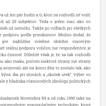
ž len pár hodín a tí, ktorí sa rozhodli ísť voliť,
iž až 25 subjektov. Teda o jeden viac, ako vo
olieb už nemôžu. Takže po voľbách pri všetkých
ie podporu podľa prieskumov. Možno dodať, že
pre najbližšie volebné obdobie viacerým
eť reálnu podporu voličov, nie respondentov, je
cku činnosť. Dôležité však je, že sa tak rozhodli
su ako maku, pričom niektoré strany iné strany
j avizovali, ale na konci dňa to zostalo tak, ako
 býva: iba pri slovách a „skutek utek“. Výber vo
 ale z hľadiska rôznorodých ideológií politických
ožiadaviek Novembra 89 a od roku 1990 také na
ym sprievodným manipulačným technikám, ktoré