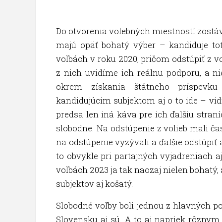
Do otvorenia volebných miestností zostáva u
majú opäť bohatý výber – kandiduje tot
voľbách v roku 2020, pričom odstúpiť z v
z nich uvidíme ich reálnu podporu, a n
okrem získania štátneho príspevku 
kandidujúcim subjektom aj o to ide – vidi
predsa len iná káva pre ich ďalšiu straní
slobodne. Na odstúpenie z volieb mali ča
na odstúpenie vyzývali a ďalšie odstúpiť a
to obvykle pri partajných vyjadreniach aj
voľbách 2023 ja tak naozaj nielen bohatý,
subjektov aj košatý.
Slobodné voľby boli jednou z hlavných p
Slovensku aj sú. A to aj napriek rôzn