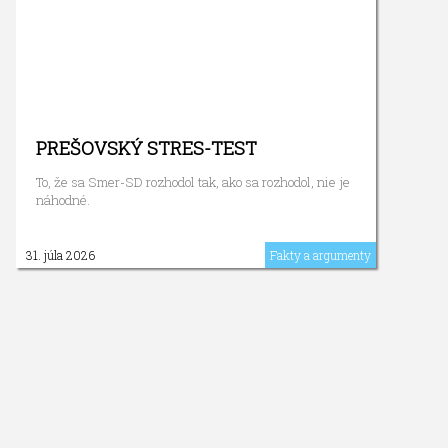
PREŠOVSKÝ STRES-TEST
To, že sa Smer-SD rozhodol tak, ako sa rozhodol, nie je
náhodné.
31. júla 2026
Fakty a argumenty