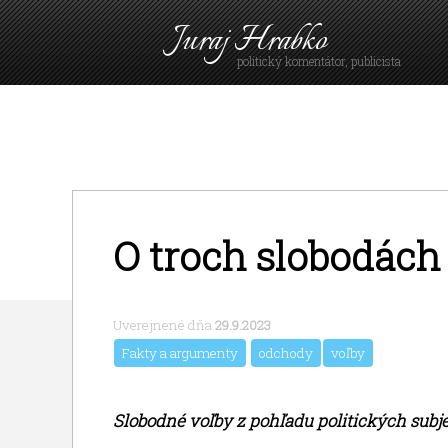
Juraj Hrabko
politický komentátor, publicista
O troch slobodách
Uverejnené dňa
29.9.2023
Fakty a argumenty
odchody
voľby
Slobodné voľby z pohľadu politických subje