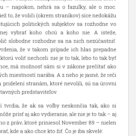
ou – napokon, nehrá sa o fazuľky, ale o moc.
ž to, že voliči (okrem straníkov) síce nedokážu
tujúcich politických subjektov sa rozhodne vo
nej vybrať koho chcú a koho nie. A isteže,
olič slobodne rozhodne sa na nich nezúčastniť.
rdenia, že v takom prípade ich hlas prepadne
torú voliť nechceli: nie je to tak, lebo to tak byť
hce, má možnosť sám si v zákone prečítať ako
ch miestností narába. A z neho je jasné, že reči
 pridelení stranám, ktoré nevolili, sú na úrovni
tavných predstaviteľov.
í tvrdia, že ak sa voľby neskončia tak, ako si
že prísť aj ako vydieranie, ale nie je to tak – aj
ho z práv, ktoré priniesol November 89 – nielen
ať, kde a ako chce kto žiť. Čo je iba skvelé: