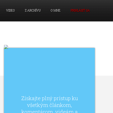
VIDEO
Z ARCHÍVU
O MNE
PRIHLÁSIŤ SA
Získajte plný prístup ku
všetkým článkom,
komentárom, videám a