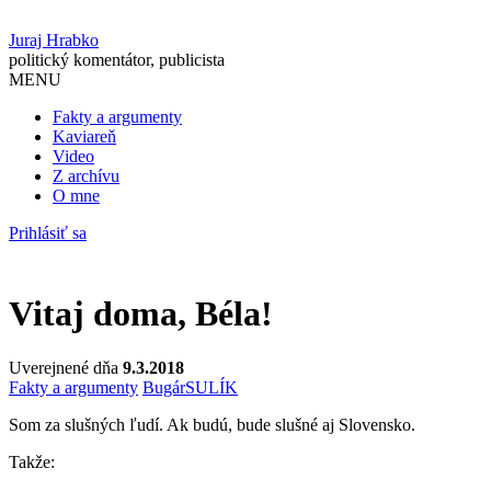
Juraj Hrabko
politický komentátor, publicista
MENU
Fakty a argumenty
Kaviareň
Video
Z archívu
O mne
Prihlásiť sa
Vitaj doma, Béla!
Uverejnené dňa
9.3.2018
Fakty a argumenty
Bugár
SULÍK
Som za slušných ľudí. Ak budú, bude slušné aj Slovensko.
Takže: