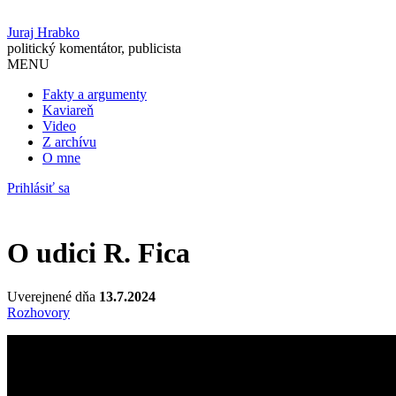
Juraj Hrabko
politický komentátor, publicista
MENU
Fakty a argumenty
Kaviareň
Video
Z archívu
O mne
Prihlásiť sa
O udici R. Fica
Uverejnené dňa
13.7.2024
Rozhovory