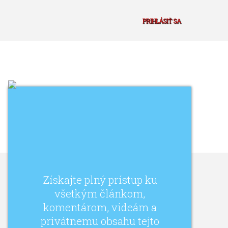
PRIHLÁSIŤ SA
Získajte plný prístup ku
všetkým článkom,
komentárom, videám a
privátnemu obsahu tejto