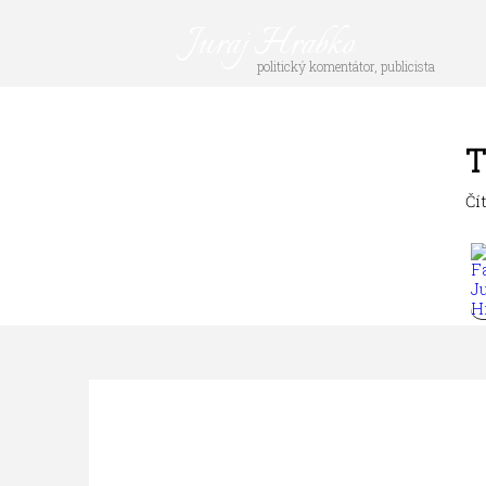
Juraj Hrabko
politický komentátor, publicista
T
Čí