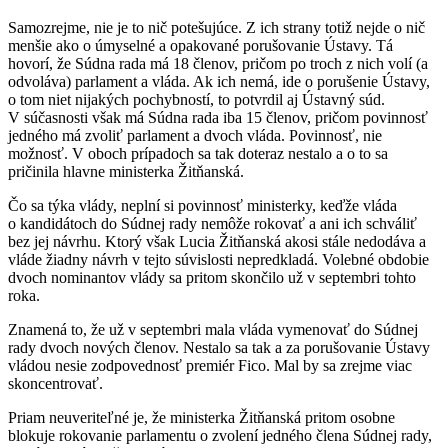
Samozrejme, nie je to nič potešujúce. Z ich strany totiž nejde o nič
menšie ako o úmyselné a opakované porušovanie Ústavy. Tá
hovorí, že Súdna rada má 18 členov, pričom po troch z nich volí (a
odvoláva) parlament a vláda. Ak ich nemá, ide o porušenie Ústavy,
o tom niet nijakých pochybností, to potvrdil aj Ústavný súd.
V súčasnosti však má Súdna rada iba 15 členov, pričom povinnosť
jedného má zvoliť parlament a dvoch vláda. Povinnosť, nie
možnosť. V oboch prípadoch sa tak doteraz nestalo a o to sa
pričinila hlavne ministerka Žitňanská.
Čo sa týka vlády, neplní si povinnosť ministerky, keďže vláda
o kandidátoch do Súdnej rady nemôže rokovať a ani ich schváliť
bez jej návrhu. Ktorý však Lucia Žitňanská akosi stále nedodáva a
vláde žiadny návrh v tejto súvislosti nepredkladá. Volebné obdobie
dvoch nominantov vlády sa pritom skončilo už v septembri tohto
roka.
Znamená to, že už v septembri mala vláda vymenovať do Súdnej
rady dvoch nových členov. Nestalo sa tak a za porušovanie Ústavy
vládou nesie zodpovednosť premiér Fico. Mal by sa zrejme viac
skoncentrovať.
Priam neuveriteľné je, že ministerka Žitňanská pritom osobne
blokuje rokovanie parlamentu o zvolení jedného člena Súdnej rady,