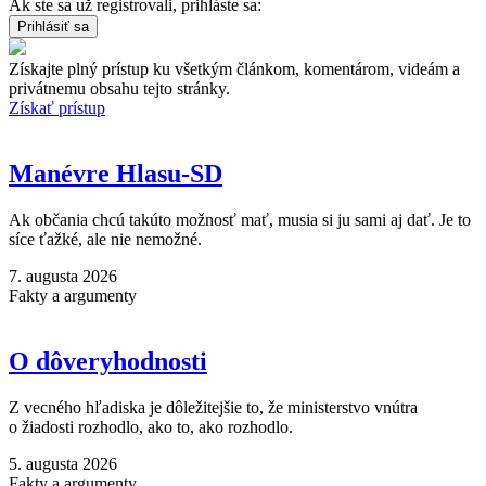
Ak ste sa už registrovali, prihláste sa:
Získajte plný prístup ku všetkým článkom, komentárom, videám a
privátnemu obsahu tejto stránky.
Získať prístup
Manévre Hlasu-SD
Ak občania chcú takúto možnosť mať, musia si ju sami aj dať. Je to
síce ťažké, ale nie nemožné.
7. augusta 2026
Fakty a argumenty
O dôveryhodnosti
Z vecného hľadiska je dôležitejšie to, že ministerstvo vnútra
o žiadosti rozhodlo, ako to, ako rozhodlo.
5. augusta 2026
Fakty a argumenty