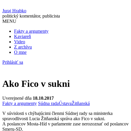
Juraj Hrabko
politický komentátor, publicista
MENU
Fakty a argumenty
Kaviareň
Video
Z archívu
O mne
Prihlásiť sa
Ako Fico v sukni
Uverejnené dňa
18.10.2017
Fakty a argumenty
Súdna rada
Ústava
Žitňanská
V súvislosti s chýbajúcimi členmi Súdnej rady sa ministerka
spravodlivosti Lucia Žitňanská správa ako Fico v sukni.
A poslancov Mosta-Híd v parlamente zase nerozoznať od poslancov
Smeru-SD.