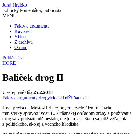
Juraj Hrabko
politický komentátor, publicista
MENU
Fakty a argumenty
Kaviareň
Video
Z archívu
O mne
Prihlásiť sa
HORE
Balíček drog II
Uverejnené dňa
25.2.2018
Fakty a argumenty
drogy
Most-Híd
Žitňanská
Hoci predseda Mosta-Híd hovorí, že neschválením návrhu
ministerky spravodlivosti L. Žitňanskej ohľadom držby a používania
drog sa v podstate nič nestalo, nie je to tak. Stalo sa totiž veľa, tak
z politického, ako aj z vecného hľadiska.