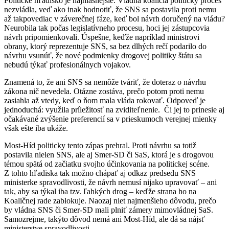
Politické hľadisko je najhlasnejšie. Vládna koalícia politický proces
nezvládla, veď ako inak hodnotiť, že SNS sa postavila proti nemu
až takpovediac v záverečnej fáze, keď bol návrh doručený na vládu?
Neurobila tak počas legislatívneho procesu, hoci jej zástupcovia
návrh pripomienkovali. Úspešne, keďže napríklad ministrovi
obrany, ktorý reprezentuje SNS, sa bez dlhých rečí podarilo do
návrhu vsunúť, že nové podmienky drogovej politiky štátu sa
nebudú týkať profesionálnych vojakov.
Znamená to, že ani SNS sa nemôže tváriť, že doteraz o návrhu
zákona nič nevedela. Otázne zostáva, prečo potom proti nemu
zasiahla až vtedy, keď o ňom mala vláda rokovať. Odpoveď je
jednoduchá: využila príležitosť na zviditeľnenie. Či jej to prinesie aj
očakávané zvýšenie preferencií sa v prieskumoch verejnej mienky
však ešte iba ukáže.
Most-Híd politicky tento zápas prehral. Proti návrhu sa totiž
postavila nielen SNS, ale aj Smer-SD či SaS, ktorá je s drogovou
témou spätá od začiatku svojho účinkovania na politickej scéne.
Z tohto hľadiska tak možno chápať aj odkaz predsedu SNS
ministerke spravodlivosti, že návrh nemusí nijako upravovať – ani
tak, aby sa týkal iba tzv. ľahkých drog – keďže strana ho na
Koaličnej rade zablokuje. Naozaj niet najmenšieho dôvodu, prečo
by vládna SNS či Smer-SD mali plniť zámery mimovládnej SaS.
Samozrejme, takýto dôvod nemá ani Most-Híd, ale dá sa nájsť
ministerstve spravodlivosti.