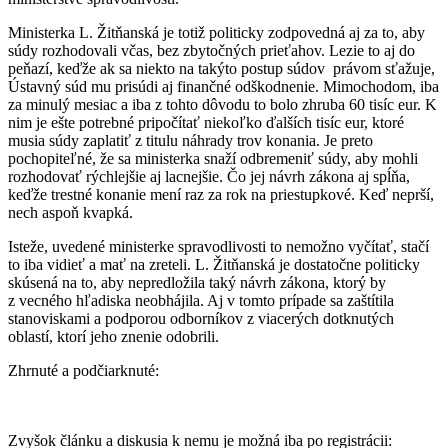
Ministerka L. Žitňanská je totiž politicky zodpovedná aj za to, aby
súdy rozhodovali včas, bez zbytočných prieťahov. Lezie to aj do
peňazí, keďže ak sa niekto na takýto postup súdov právom sťažuje,
Ústavný súd mu prisúdi aj finančné odškodnenie. Mimochodom, iba
za minulý mesiac a iba z tohto dôvodu to bolo zhruba 60 tisíc eur. K
nim je ešte potrebné pripočítať niekoľko ďalších tisíc eur, ktoré
musia súdy zaplatiť z titulu náhrady trov konania. Je preto
pochopiteľné, že sa ministerka snaží odbremeniť súdy, aby mohli
rozhodovať rýchlejšie aj lacnejšie. Čo jej návrh zákona aj spĺňa,
keďže trestné konanie mení raz za rok na priestupkové. Keď neprší,
nech aspoň kvapká.
Isteže, uvedené ministerke spravodlivosti to nemožno vyčítať, stačí
to iba vidieť a mať na zreteli. L. Žitňanská je dostatočne politicky
skúsená na to, aby nepredložila taký návrh zákona, ktorý by
z vecného hľadiska neobhájila. Aj v tomto prípade sa zaštítila
stanoviskami a podporou odborníkov z viacerých dotknutých
oblastí, ktorí jeho znenie odobrili.
Zhrnuté a podčiarknuté:
Zvyšok článku a diskusia k nemu je možná iba po registrácii: