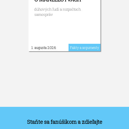
dúhových ľudí a rozpočtoch
samospráv
1. augusta 2026
Fakty a argumenty
Staňte sa fanúšikom a zdieľajte