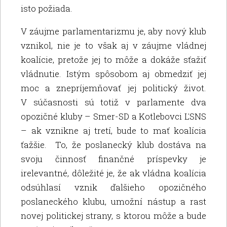
isto požiada.
V záujme parlamentarizmu je, aby nový klub
vznikol, nie je to však aj v záujme vládnej
koalície, pretože jej to môže a dokáže sťažiť
vládnutie. Istým spôsobom aj obmedziť jej
moc a znepríjemňovať jej politický život.
V súčasnosti sú totiž v parlamente dva
opozičné kluby – Smer-SD a Kotlebovci ĽSNS
– ak vznikne aj tretí, bude to mať koalícia
ťažšie. To, že poslanecký klub dostáva na
svoju činnosť finančné príspevky je
irelevantné, dôležité je, že ak vládna koalícia
odsúhlasí vznik ďalšieho opozičného
poslaneckého klubu, umožní nástup a rast
novej politickej strany, s ktorou môže a bude