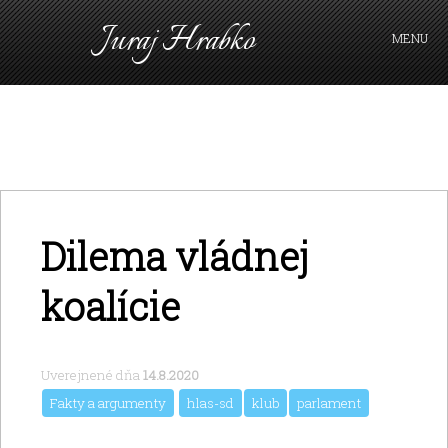
Juraj Hrabko
MENU
PRIHLÁSIŤ SA
Dilema vládnej
koalície
Uverejnené dňa
14.8.2020
Fakty a argumenty
hlas-sd
klub
parlament