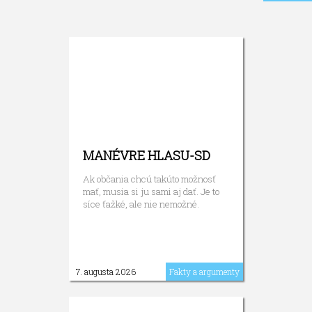
MANÉVRE HLASU-SD
Ak občania chcú takúto možnosť
mať, musia si ju sami aj dať. Je to
síce ťažké, ale nie nemožné.
7. augusta 2026
Fakty a argumenty