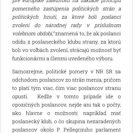
pre európske záležitosti na základe princípu
pomerného zastúpenia politických strán a
politických hnutí, za ktoré boli poslanci
zvolení do národnej rady v príslušnom
volebnom období,“
znamená to, že ak poslanci
odídu z poslaneckého klubu strany, za ktorú
boli vo voľbách zvolení, strácajú možnosť byť
funkcionármi a členmi uvedeného výboru.
Samozrejme, politické pomery v NR SR sa
odchodom poslancov zo strán menia, pričom
to platí tým viac, čím viac poslancov stranu
opustí. Keďže v tomto prípade ide o
opozičných poslancov, nejde ani tak o počty,
ako hlavne o možnosti: napríklad mať
poslanecký klub, o čo skupina nezaradených
poslancov okolo P. Pellegriniho parlament