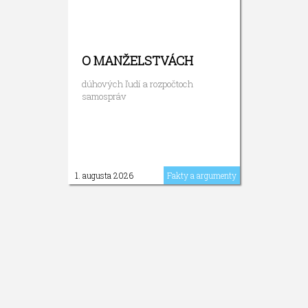
O MANŽELSTVÁCH
dúhových ľudí a rozpočtoch
samospráv
1. augusta 2026
Fakty a argumenty