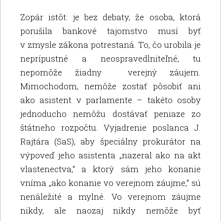
Zopár istôt: je bez debaty, že osoba, ktorá
porušila bankové tajomstvo musí byť
v zmysle zákona potrestaná. To, čo urobila je
neprípustné a neospravedlniteľné, tu
nepomôže žiadny verejný záujem.
Mimochodom, nemôže zostať pôsobiť ani
ako asistent v parlamente – takéto osoby
jednoducho nemôžu dostávať peniaze zo
štátneho rozpočtu. Vyjadrenie poslanca J.
Rajtára (SaS), aby špeciálny prokurátor na
výpoveď jeho asistenta „nazeral ako na akt
vlastenectva,“ a ktorý sám jeho konanie
vníma „ako konanie vo verejnom záujme,“ sú
nenáležité a mylné. Vo verejnom záujme
nikdy, ale naozaj nikdy nemôže byť