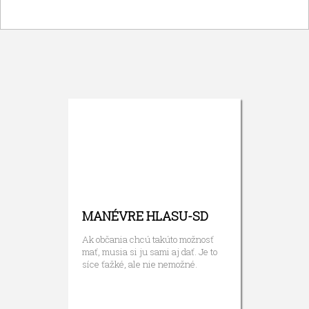
MANÉVRE HLASU-SD
Ak občania chcú takúto možnosť
mať, musia si ju sami aj dať. Je to
síce ťažké, ale nie nemožné.