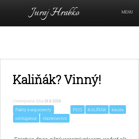
Juraj Hrabko
MENU
FAKTY A ARGUMENTY
PRIHLÁSIŤ SA
KAVIAREŇ
VIDEO
Z ARCHÍVU
Kaliňák? Vinný!
O MNE
Uverejnené dňa
13.6.2016
Fakty a argumenty
FICO
KALIŇÁK
kauza
odstúpenie
vlastenectvo