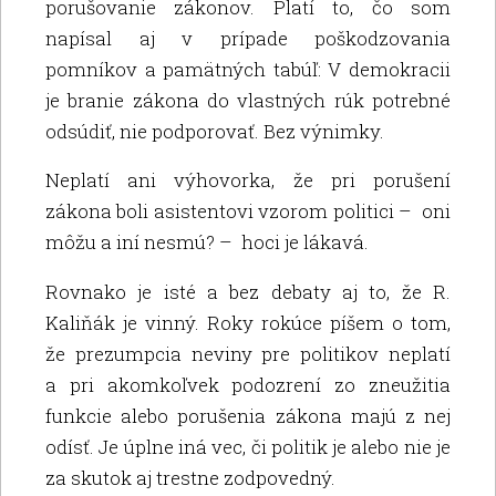
porušovanie zákonov. Platí to, čo som
napísal aj v prípade poškodzovania
pomníkov a pamätných tabúľ: V demokracii
je branie zákona do vlastných rúk potrebné
odsúdiť, nie podporovať. Bez výnimky.
Neplatí ani výhovorka, že pri porušení
zákona boli asistentovi vzorom politici – oni
môžu a iní nesmú? – hoci je lákavá.
Rovnako je isté a bez debaty aj to, že R.
Kaliňák je vinný. Roky rokúce píšem o tom,
že prezumpcia neviny pre politikov neplatí
a pri akomkoľvek podozrení zo zneužitia
funkcie alebo porušenia zákona majú z nej
odísť. Je úplne iná vec, či politik je alebo nie je
za skutok aj trestne zodpovedný.