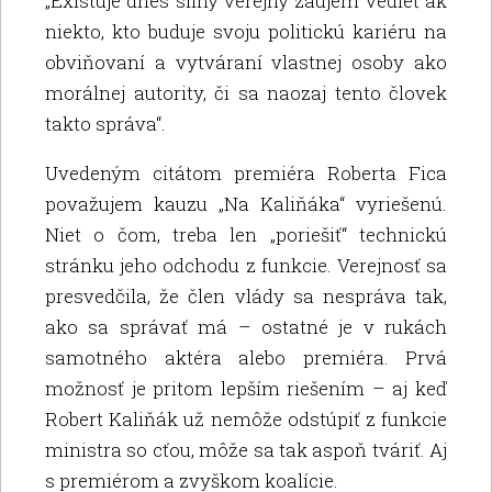
„Existuje dnes silný verejný záujem vedieť ak
niekto, kto buduje svoju politickú kariéru na
obviňovaní a vytváraní vlastnej osoby ako
morálnej autority, či sa naozaj tento človek
takto správa“.
Uvedeným citátom premiéra Roberta Fica
považujem kauzu „Na Kaliňáka“ vyriešenú.
Niet o čom, treba len „poriešiť“ technickú
stránku jeho odchodu z funkcie. Verejnosť sa
presvedčila, že člen vlády sa nespráva tak,
ako sa správať má – ostatné je v rukách
samotného aktéra alebo premiéra. Prvá
možnosť je pritom lepším riešením – aj keď
Robert Kaliňák už nemôže odstúpiť z funkcie
ministra so cťou, môže sa tak aspoň tváriť. Aj
s premiérom a zvyškom koalície.