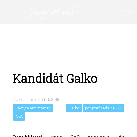
Juraj Hrabko
MENU
PRIHLÁSIŤ SA
Kandidát Galko
Uverejnené dňa
11.6.2019
Fakty a argumenty
Galko
podpredseda NR SR
SaS