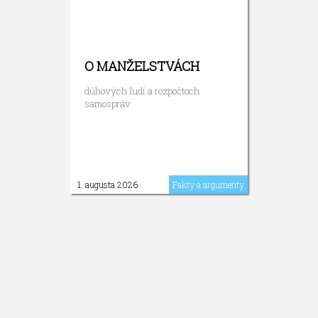
O MANŽELSTVÁCH
dúhových ľudí a rozpočtoch
samospráv
1. augusta 2026
Fakty a argumenty