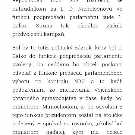
Republiková rada SaS rozhodla, že
náhradníkom za L. Ď. Nicholsonovú vo
funkcii podpredsedu parlamentu bude Ľ.
Galko. Strana tak oficiálne začala
predvolebnú kampaň.
Bol by to totiž politický zázrak, keby bol Ľ.
Galko do funkcie podpredsedu parlamentu
zvolený. Iba nedávno ho chceli poslanci
odvolať z funkcie predsedu parlamentného
výboru na kontrolu NBÚ a to kvôli
podozreniam zo zneužívania Vojenského
obranného spravodajstva v čase, kedy bol
ministrom. Mimochodom, aj po odvolaní z
tejto funkcie prezidentom zostal na stoličke
prilepený – správal sa rovnako, „akoby“ bol
ministrom naďalej, kým mu nebolo