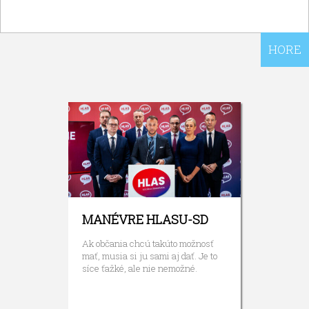
HORE
MANÉVRE HLASU-SD
Ak občania chcú takúto možnosť
mať, musia si ju sami aj dať. Je to
síce ťažké, ale nie nemožné.