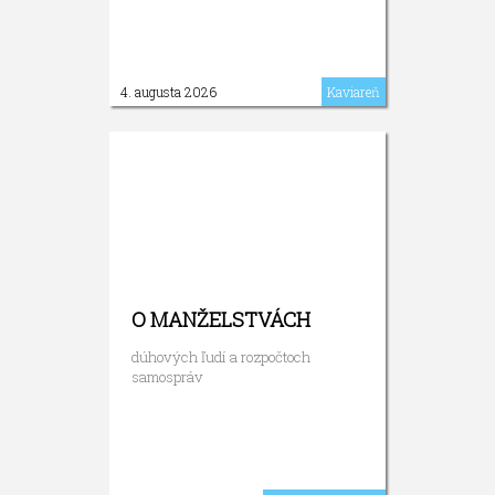
4. augusta 2026
Kaviareň
O MANŽELSTVÁCH
dúhových ľudí a rozpočtoch
samospráv