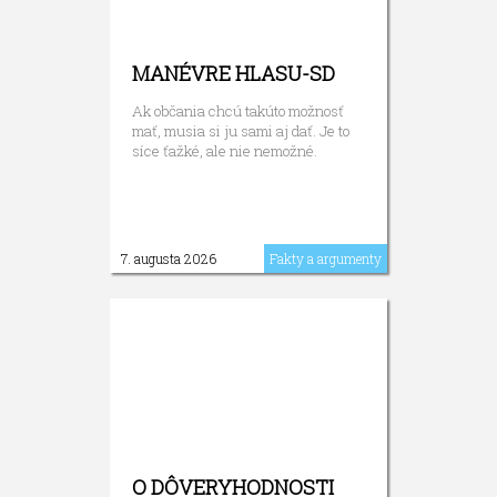
MANÉVRE HLASU-SD
Ak občania chcú takúto možnosť
mať, musia si ju sami aj dať. Je to
síce ťažké, ale nie nemožné.
7. augusta 2026
Fakty a argumenty
O DÔVERYHODNOSTI