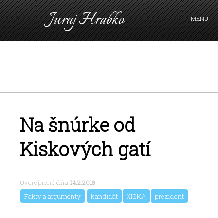
Juraj Hrabko
MENU
FAKTY A ARGUMENTY
PRIHLÁSIŤ SA
KAVIAREŇ
VIDEO
Z ARCHÍVU
Na šnúrke od
O MNE
Kiskových gatí
Uverejnené dňa
14.2.2018
Fakty a argumenty
kandidát
KISKA
prezident