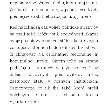
neplnia v spoločnosti úlohu, ktorú majú plniť.
Za čo sú, mimochodom, z peňazí všetkých,
presnejšie zo štátneho rozpočtu, aj platené.
Keď nadchádza čas volieb, politické strany by
sa mali tešiť. Môžu totiž spoločnosti ukázať
svoje predstavy o riadení štátu, ako aj svojich
zástupcov, ktorí ich budú realizovať, zastávať
či obhajovať. Na celoštátnej, regionálnej aj
komunálnej úrovni. Okrem toho sa strany
podieľajú aj na množstve iných volieb, či už
ďalších ústavných predstaviteľov alebo
zástupcov štátu v rôznych inštitúciách.
Samozrejme, to už iba také, ktoré prešli
volebným sitom a obsadili kreslá
v parlamente.