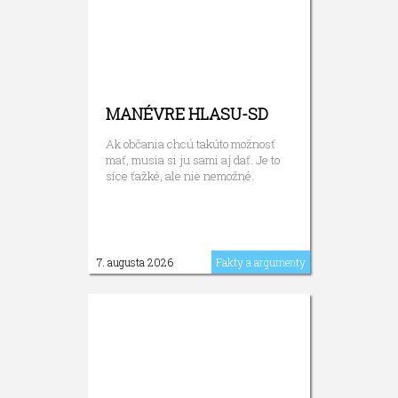
MANÉVRE HLASU-SD
Ak občania chcú takúto možnosť
mať, musia si ju sami aj dať. Je to
síce ťažké, ale nie nemožné.
7. augusta 2026
Fakty a argumenty