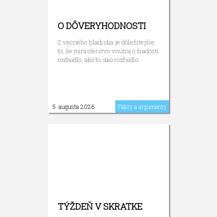
O DÔVERYHODNOSTI
Z vecného hľadiska je dôležitejšie
to, že ministerstvo vnútra o žiadosti
rozhodlo, ako to, ako rozhodlo.
5. augusta 2026
Fakty a argumenty
TÝŽDEŇ V SKRATKE