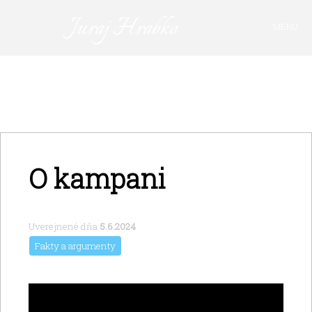
Juraj Hrabko
MENU
FAKTY A ARGUMENTY
PRIHLÁSIŤ SA
KAVIAREŇ
VIDEO
Z ARCHÍVU
O kampani
O MNE
Uverejnené dňa
5.6.2024
Fakty a argumenty