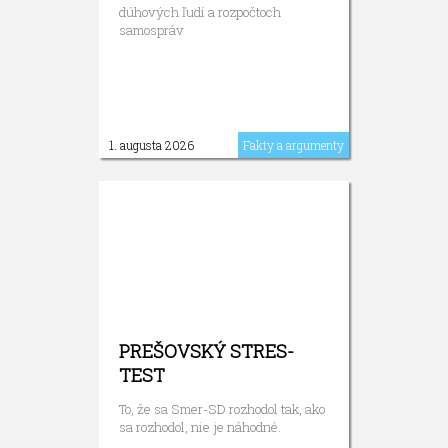
dúhových ľudí a rozpočtoch
samospráv
1. augusta 2026
Fakty a argumenty
PREŠOVSKÝ STRES-
TEST
To, že sa Smer-SD rozhodol tak, ako
sa rozhodol, nie je náhodné.