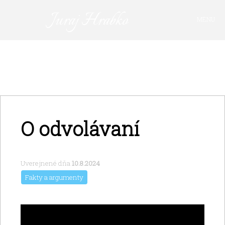
Juraj Hrabko
MENU
PRIHLÁSIŤ SA
O odvolávaní
Uverejnené dňa
10.8.2024
Fakty a argumenty