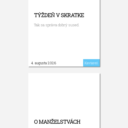
TÝŽDEŇ V SKRATKE
Tak sa správa dobrý sused.
4. augusta 2026
Kaviareň
O MANŽELSTVÁCH