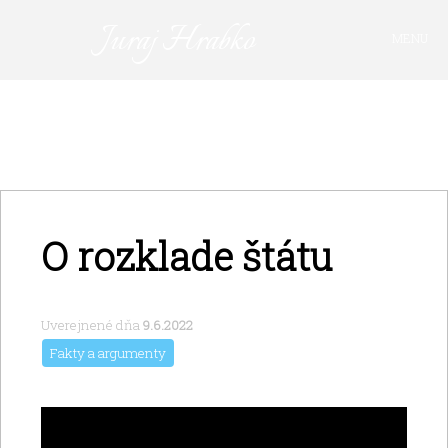
Juraj Hrabko
MENU
FAKTY A ARGUMENTY
PRIHLÁSIŤ SA
KAVIAREŇ
VIDEO
Z ARCHÍVU
O rozklade štátu
O MNE
Uverejnené dňa
9.6.2022
Fakty a argumenty