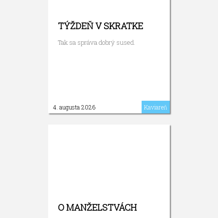
TÝŽDEŇ V SKRATKE
Tak sa správa dobrý sused.
4. augusta 2026
Kaviareň
O MANŽELSTVÁCH