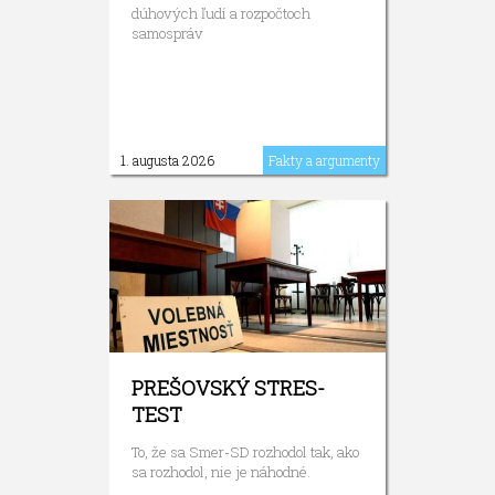
dúhových ľudí a rozpočtoch
samospráv
1. augusta 2026
Fakty a argumenty
PREŠOVSKÝ STRES-
TEST
To, že sa Smer-SD rozhodol tak, ako
sa rozhodol, nie je náhodné.