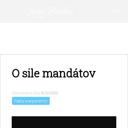
Juraj Hrabko
MENU
FAKTY A ARGUMENTY
PRIHLÁSIŤ SA
KAVIAREŇ
VIDEO
Z ARCHÍVU
O sile mandátov
O MNE
Uverejnené dňa
31.10.2022
Fakty a argumenty