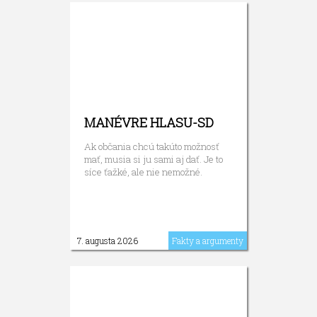
MANÉVRE HLASU-SD
Ak občania chcú takúto možnosť
mať, musia si ju sami aj dať. Je to
síce ťažké, ale nie nemožné.
7. augusta 2026
Fakty a argumenty