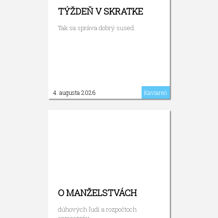
TÝŽDEŇ V SKRATKE
Tak sa správa dobrý sused.
4. augusta 2026
Kaviareň
O MANŽELSTVÁCH
dúhových ľudí a rozpočtoch
samospráv