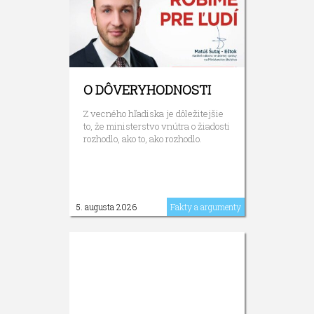
O DÔVERYHODNOSTI
Z vecného hľadiska je dôležitejšie
to, že ministerstvo vnútra o žiadosti
rozhodlo, ako to, ako rozhodlo.
5. augusta 2026
Fakty a argumenty