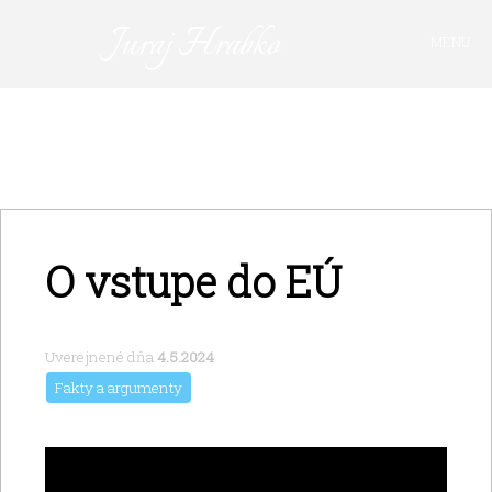
Juraj Hrabko
MENU
FAKTY A ARGUMENTY
PRIHLÁSIŤ SA
KAVIAREŇ
VIDEO
Z ARCHÍVU
O vstupe do EÚ
O MNE
Uverejnené dňa
4.5.2024
Fakty a argumenty