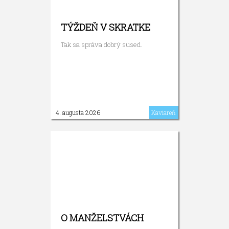
TÝŽDEŇ V SKRATKE
Tak sa správa dobrý sused.
4. augusta 2026
Kaviareň
O MANŽELSTVÁCH