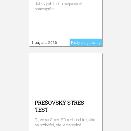
dúhových ľudí a rozpočtoch
samospráv
1. augusta 2026
Fakty a argumenty
PREŠOVSKÝ STRES-
TEST
To, že sa Smer-SD rozhodol tak, ako
sa rozhodol, nie je náhodné.