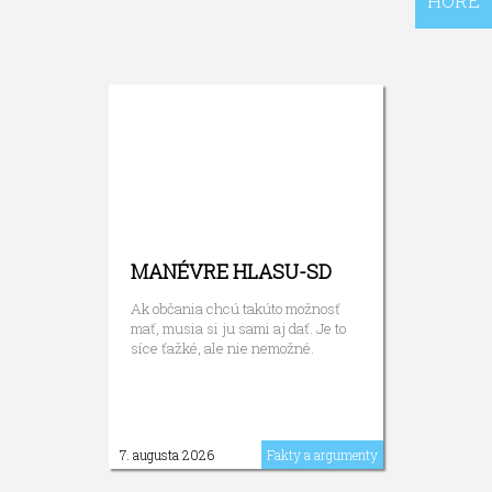
HORE
MANÉVRE HLASU-SD
Ak občania chcú takúto možnosť
mať, musia si ju sami aj dať. Je to
síce ťažké, ale nie nemožné.
7. augusta 2026
Fakty a argumenty