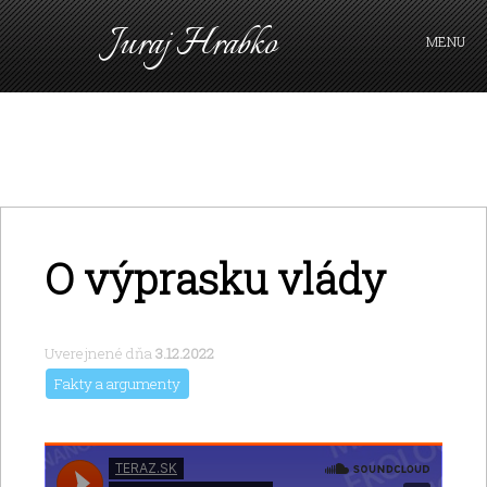
Juraj Hrabko
MENU
PRIHLÁSIŤ SA
O výprasku vlády
Uverejnené dňa
3.12.2022
Fakty a argumenty