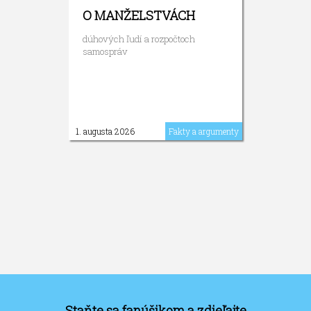
O MANŽELSTVÁCH
dúhových ľudí a rozpočtoch
samospráv
1. augusta 2026
Fakty a argumenty
Staňte sa fanúšikom a zdieľajte