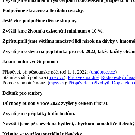
Zvýšili jsme maximální výši čerpání rodičovského příspěvku o 3 
Podpoříme zkrácené a flexibilní úvazky.
Ještě více podpoříme dětské skupiny.
Zvýšili jsme životní a existenční minimum o 10 %.
Zpřístupnili jsme většímu množství lidí nárok na dávky v hmotné 
Zvýšili jsme slevu na poplatníka pro rok 2022, takže každý občan
Jakou mohu využít pomoc?
Příspěvek při pěstounské péči (od 1. 1. 2022) (
uradprace.cz
)
Státní sociální podpora (
mpsv.cz
):
Přídavek na dítě
,
Rodičovský přísp
Pomoc v hmotné nouzi (
mpsv.cz
):
Příspěvek na živobytí
,
Doplatek na
Deštník pro seniory
Důchody budou v roce 2022 zvýšeny celkem třikrát.
Zvýšili jsme příplatky k důchodům.
Navýšili jsme příspěvek na bydlení, abychom pomohli čelit drahým
Nebojte se využívat speciální příspěvky.