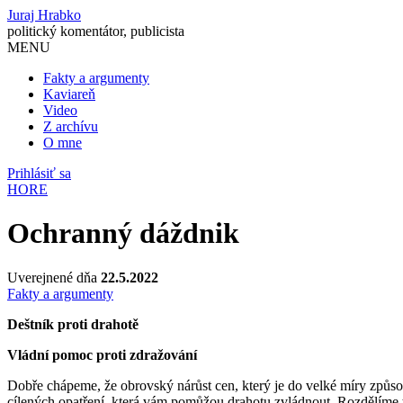
Juraj Hrabko
politický komentátor, publicista
MENU
Fakty a argumenty
Kaviareň
Video
Z archívu
O mne
Prihlásiť sa
HORE
Ochranný dáždnik
Uverejnené dňa
22.5.2022
Fakty a argumenty
Deštník proti drahotě
Vládní pomoc proti zdražování
Dobře chápeme, že obrovský nárůst cen, který je do velké míry způso
cílených opatření, která vám pomůžou drahotu zvládnout. Rozdělíme t