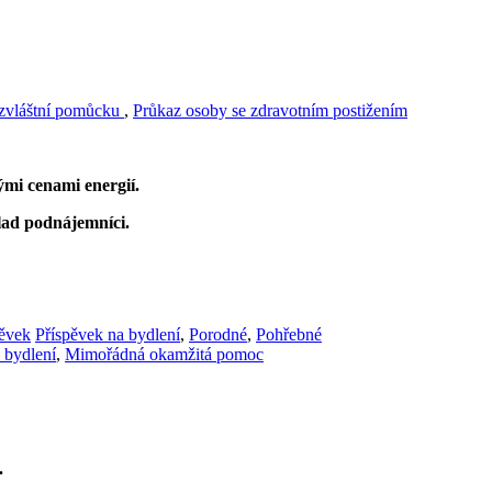
 zvláštní pomůcku
,
Průkaz osoby se zdravotním postižením
ými cenami energií.
lad podnájemníci.
ěvek
Příspěvek na bydlení
,
Porodné
,
Pohřebné
 bydlení
,
Mimořádná okamžitá pomoc
.