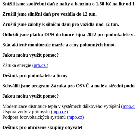
Snížili jsme spotřební daň z nafty a benzínu o 1,50 Kč na litr od 1
Zrušili jsme silniční daň pro vozidla do 12 tun.
Zrušili jsme zálohy k silniční dani pro vozidla nad 12 tun.
Odložili jsme platbu DPH do konce října 2022 pro podnikatele v
Stát aktivně monitoruje marže a ceny pohonných hmot.
Jakou mohu využít pomoc?
Záruka energie (
nrb.cz
)
Deštník pro podnikatele a firmy
Schválili jsme program Záruka pro OSVČ a malé a střední podn
Jakou mohu využít pomoc?
Modernizace distribuce tepla v systémech dálkového vytápění (
mpo.c
Úspora vody v průmyslu (
mpo.cz
)
Podpora fotovoltaických systémů (
mpo.cz
)
Deštník pro ohrožené skupiny obyvatel