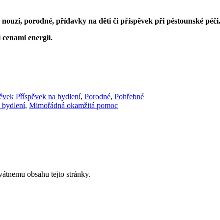
nouzi, porodné, přídavky na děti či příspěvek při pěstounské péči
 cenami energií.
ěvek
Příspěvek na bydlení
,
Porodné
,
Pohřebné
 bydlení
,
Mimořádná okamžitá pomoc
vátnemu obsahu tejto stránky.