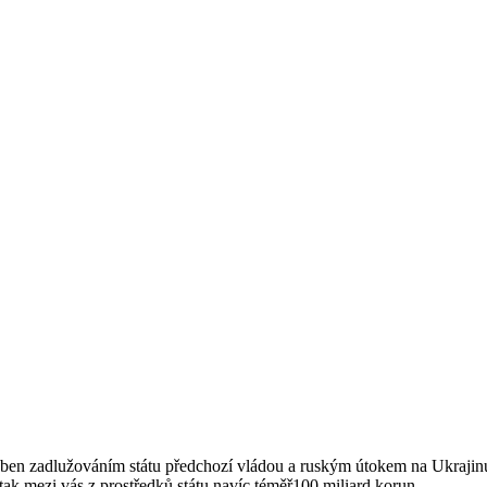
ben zadlužováním státu předchozí vládou a ruským útokem na Ukrajinu, 
ak mezi vás z prostředků státu navíc téměř100 miliard korun