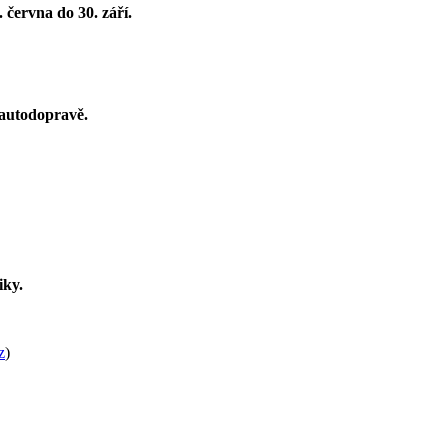
. června do 30. září.
 autodopravě.
iky.
z
)