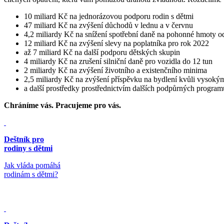
10 miliard Kč na jednorázovou podporu rodin s dětmi
47 miliard Kč na zvýšení důchodů v lednu a v červnu
4,2 miliardy Kč na snížení spotřební daně na pohonné hmoty od
12 miliard Kč na zvýšení slevy na poplatníka pro rok 2022
až 7 miliard Kč na další podporu dětských skupin
4 miliardy Kč na zrušení silniční daně pro vozidla do 12 tun
2 miliardy Kč na zvýšení životního a existenčního minima
2,5 miliardy Kč na zvýšení příspěvku na bydlení kvůli vysoký
a další prostředky prostřednictvím dalších podpůrných program
Chráníme vás.
Pracujeme pro vás.
Deštník pro
rodiny s dětmi
Jak vláda pomáhá
rodinám s dětmi?