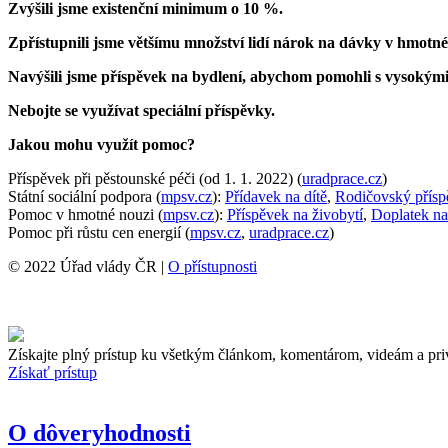
Zvýšili jsme existenční minimum o 10 %.
Zpřístupnili jsme většímu množství lidí nárok na dávky v hmotné 
Navýšili jsme příspěvek na bydlení, abychom pomohli s vysokými
Nebojte se využívat speciální příspěvky.
Jakou mohu využít pomoc?
Příspěvek při pěstounské péči (od 1. 1. 2022) (
uradprace.cz
)
Státní sociální podpora (
mpsv.cz
):
Přídavek na dítě
,
Rodičovský přísp
Pomoc v hmotné nouzi (
mpsv.cz
):
Příspěvek na živobytí
,
Doplatek na
Pomoc při růstu cen energií (
mpsv.cz
,
uradprace.cz
)
© 2022 Úřad vlády ČR |
O přístupnosti
Získajte plný prístup ku všetkým článkom, komentárom, videám a pri
Získať prístup
O dôveryhodnosti