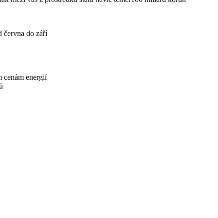
 června do září
m cenám energií
ů