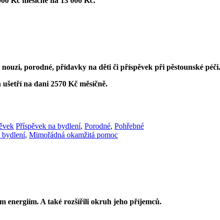
000 Kč měsíčně na 13 000 Kč.
nouzi, porodné, přídavky na děti či příspěvek při pěstounské péči
 ušetří na dani 2570 Kč měsíčně.
ěvek
Příspěvek na bydlení
,
Porodné
,
Pohřebné
 bydlení
,
Mimořádná okamžitá pomoc
 energiím. A také rozšířili okruh jeho příjemců.