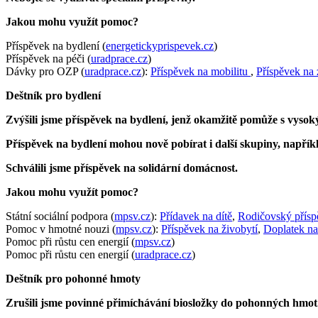
Jakou mohu využít pomoc?
Příspěvek na bydlení (
energetickyprispevek.cz
)
Příspěvek na péči (
uradprace.cz
)
Dávky pro OZP (
uradprace.cz
):
Příspěvek na mobilitu
,
Příspěvek na
Deštník pro bydlení
Zvýšili jsme příspěvek na bydlení, jenž okamžitě pomůže s vysok
Příspěvek na bydlení mohou nově pobírat i další skupiny, napřík
Schválili jsme příspěvek na solidární domácnost.
Jakou mohu využít pomoc?
Státní sociální podpora (
mpsv.cz
):
Přídavek na dítě
,
Rodičovský přísp
Pomoc v hmotné nouzi (
mpsv.cz
):
Příspěvek na živobytí
,
Doplatek na
Pomoc při růstu cen energií (
mpsv.cz
)
Pomoc při růstu cen energií (
uradprace.cz
)
Deštník pro pohonné hmoty
Zrušili jsme povinné přimíchávání biosložky do pohonných hmot