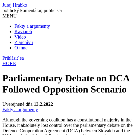
Juraj Hrabko
politický komentátor, publicista
MENU
Fakty a argumenty
Kaviareň
Video
Z archívu
O mne
Prihlásiť sa
HORE
Parliamentary Debate on DCA
Followed Opposition Scenario
Uverejnené dňa
13.2.2022
Fakty a argumenty
Although the governing coalition has a constitutional majority in the
House, it absolutely lost control over the parliamentary debate on the
Defence Cooperation Agreement (DCA) between Slovakia and the