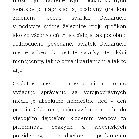
môžu byť otvorené. Kým počas štátnych
sviatkov je napríklad aj cestovný grafikon
zmenený, počas sviatku Deklarácie
v podstate štátne železnice majú grafikon
ako vo všedný deň. A tak ďalej a tak podobne.
Jednoducho povedané, sviatok Deklarácie
nie je vôbec ako ostaté sviatky. Je akýsi
menejcenný, tak to chválil parlament a tak to
aj je.
Osobitné miesto i priestor si pri tomto
vyžaduje správanie sa verejnoprávnych
médií: je absolútne nemiestne, keď v deň
prijatia Deklarácie, počas vzdania cti a holdu
vtedajším dejateľom kladením vencov za
prítomnosti českých a slovenských
prezidentov, predsedov parlamentu