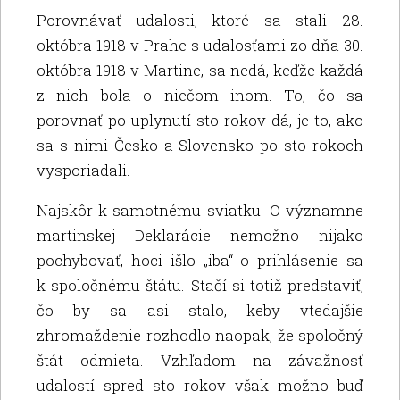
Porovnávať udalosti, ktoré sa stali 28.
októbra 1918 v Prahe s udalosťami zo dňa 30.
októbra 1918 v Martine, sa nedá, keďže každá
z nich bola o niečom inom. To, čo sa
porovnať po uplynutí sto rokov dá, je to, ako
sa s nimi Česko a Slovensko po sto rokoch
vysporiadali.
Najskôr k samotnému sviatku. O významne
martinskej Deklarácie nemožno nijako
pochybovať, hoci išlo „iba“ o prihlásenie sa
k spoločnému štátu. Stačí si totiž predstaviť,
čo by sa asi stalo, keby vtedajšie
zhromaždenie rozhodlo naopak, že spoločný
štát odmieta. Vzhľadom na závažnosť
udalostí spred sto rokov však možno buď