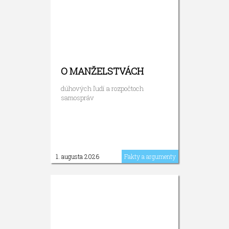
O MANŽELSTVÁCH
dúhových ľudí a rozpočtoch
samospráv
1. augusta 2026
Fakty a argumenty