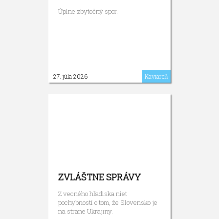
Úplne zbytočný spor.
27. júla 2026
Kaviareň
ZVLÁŠTNE SPRÁVY
Z vecného hľadiska niet
pochybností o tom, že Slovensko je
na strane Ukrajiny.