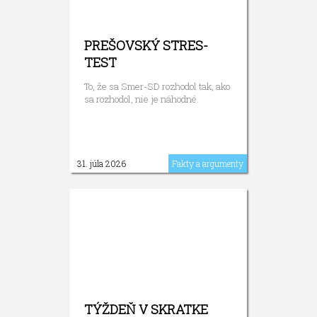
PREŠOVSKÝ STRES-
TEST
To, že sa Smer-SD rozhodol tak, ako
sa rozhodol, nie je náhodné.
31. júla 2026
Fakty a argumenty
TÝŽDEŇ V SKRATKE