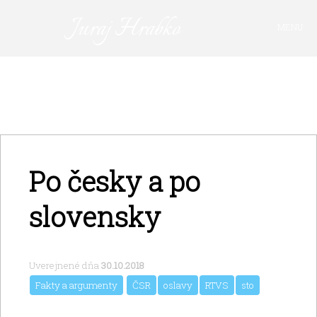
Juraj Hrabko
MENU
PRIHLÁSIŤ SA
Po česky a po
slovensky
Uverejnené dňa
30.10.2018
Fakty a argumenty
ČSR
oslavy
RTVS
sto