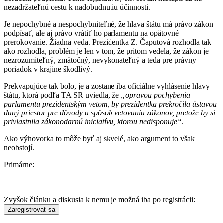
nezadržateľnú cestu k nadobudnutiu účinnosti.
Je nepochybné a nespochybniteľné, že hlava štátu má právo zákon
podpísať, ale aj právo vrátiť ho parlamentu na opätovné
prerokovanie. Žiadna veda. Prezidentka Z. Čaputová rozhodla tak
ako rozhodla, problém je len v tom, že pritom vedela, že zákon je
nezrozumiteľný, zmätočný, nevykonateľný a teda pre právny
poriadok v krajine škodlivý.
Prekvapujúce tak bolo, je a zostane iba oficiálne vyhlásenie hlavy
štátu, ktorá podľa TA SR uviedla, že
„opravou pochybenia
parlamentu prezidentským vetom, by prezidentka prekročila ústavou
daný priestor pre dôvody a spôsob vetovania zákonov, pretože by si
privlastnila zákonodarnú iniciatívu, ktorou nedisponuje“
.
Ako výhovorka to môže byť aj skvelé, ako argument to však
neobstojí.
Primárne:
Zvyšok článku a diskusia k nemu je možná iba po registrácii: