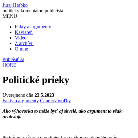
Juraj Hrabko
politický komentátor, publicista
MENU
Fakty a argumenty
Kaviareň
Video
Z archívu
O mne
Prihlásiť sa
HORE
Politické prieky
Uverejnené dňa
23.5.2023
Fakty a argumenty
Čaputová
voľby
Ako výhovorka to môže byť aj skvelé, ako argument to však
neobstojí.
Podpísanie zákona o podmienkach výkonu volebného práva