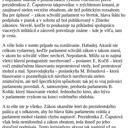
prezidentkou Z. Čaputovou takpovediac v zrýchlenom konaní, je
zaujímavé nielen vecným obsahom, ale tiež politickým rozsahom.
Iba pre úplnosť – zákon schválil parlament vo štvrtok, hlava štátu ho
podpísala v piatok a v sobotu už bol publikovaný v Zbierke
zákonov. Skvelé, keďže to poukazuje na príkladnú spoluprácu
viacerých inštitúcií a zároveň potvrdzuje známe – kde je vôľa, tam
je cesta.
A vôle bolo v tomto prípade na rozdávanie. Habadej. Akurát nie
celkom vydarenej, keďže parlament schválil zákon v takom znení,
v akom ho schváliť vôbec nechcel. Nepodarok. Môžu za to najmä
všetci hlavní protagonisti: navrhovateľ – poslanec E. Kočiš – ktorý
voči zmätočnému hlasovaniu neprotestoval vtedy, keď protestovať
mohol a mal. Spravodajkyňa – poslankyňa M. Brisudová – ktorá
hlasovanie o pozmeňujúcich návrhoch navrhovala nielen
zmätočným, ale tiež špecifickým spôsobom: tak jej to vraj právnici
parlamentu povedali. A, samozrejme, predseda parlamentu B.
Kollár, ktorý hlasovanie viedol. Jednoducho kino, ako býva
v parlamente zvykom na konci volebného obdobia.
A to ešte nie je všetko. Zákon okamžite letel do prezidentského
paláca aj s odkazom, aby ho hlava štátu parlamentu vrátila a
parlament mohol vlastnú chybu napraviť. Prezidentka Z. Čaputová
však bola nemilosrdná a zákon obratom, teda ihneď po jeho
doručení podpísala. Tento legislatívny skvost tak nastúpil už na