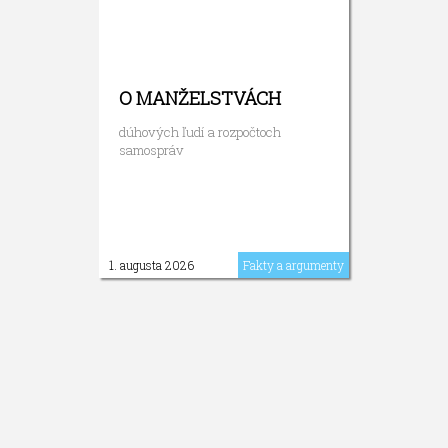
O MANŽELSTVÁCH
dúhových ľudí a rozpočtoch
samospráv
1. augusta 2026
Fakty a argumenty