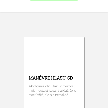
MANÉVRE HLASU-SD
Ak občania chcú takúto možnosť
mať, musia si ju sami aj dať. Je to
síce ťažké, ale nie nemožné.