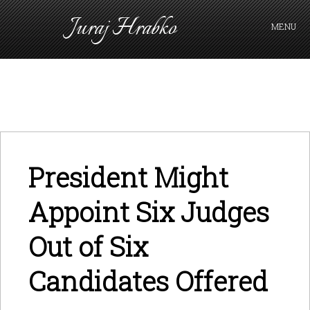
Juraj Hrabko
MENU
FAKTY A ARGUMENTY
PRIHLÁSIŤ SA
KAVIAREŇ
VIDEO
Z ARCHÍVU
President Might
O MNE
Appoint Six Judges
Out of Six
Candidates Offered