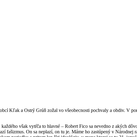
 obcí Kľak a Ostrý Grúň zožal vo všeobecnosti pochvaly a obdiv. V pori
 každého však vytŕča to hlavné – Robert Fico sa nevedno z akých dôv
zí fašizmus. On sa neplazí, on tu je. Máme ho zastúpený v Národnej ra