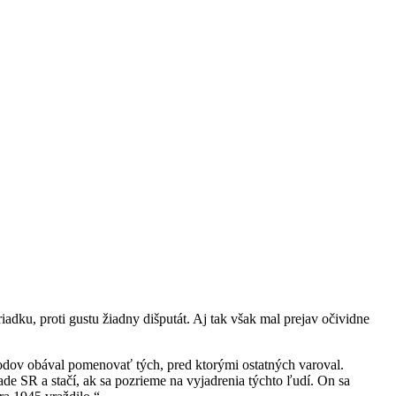
adku, proti gustu žiadny dišputát. Aj tak však mal prejav očividne
odov obával pomenovať tých, pred ktorými ostatných varoval.
de SR a stačí, ak sa pozrieme na vyjadrenia týchto ľudí. On sa