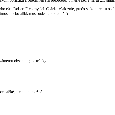
akom poriadku a pritom len šíri ideológiu, v mene ktorej sa tu 21. janu
 koho tým Robert Fico myslel. Otázka však znie, prečo sa konkrétnu oso
atrnosť alebo alibizmus bude na konci dňa?
vátnemu obsahu tejto stránky.
íce ťažké, ale nie nemožné.