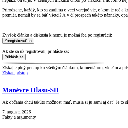
neplazí, on tu je. V zelených tričkách chodí po vlakoch a hovorí o nej
Prirodzene, každý, kto sa zaujíma o veci verejné vie, o kom je reč a
premiér, nemali by sa báť všetci? A v čí prospech takéto náznaky, op
Zvyšok článku a diskusia k nemu je možná iba po registrácii:
Ak ste sa už registrovali, prihláste sa:
Získajte plný prístup ku všetkým článkom, komentárom, videám a pri
Získať prístup
Manévre Hlasu-SD
Ak občania chcú takúto možnosť mať, musia si ju sami aj dať. Je to s
7. augusta 2026
Fakty a argumenty