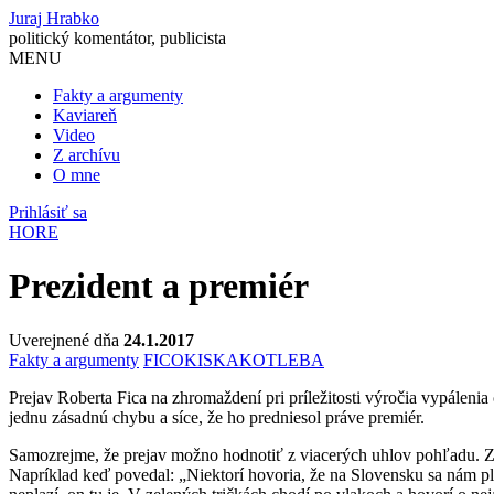
Juraj Hrabko
politický komentátor, publicista
MENU
Fakty a argumenty
Kaviareň
Video
Z archívu
O mne
Prihlásiť sa
HORE
Prezident a premiér
Uverejnené dňa
24.1.2017
Fakty a argumenty
FICO
KISKA
KOTLEBA
Prejav Roberta Fica na zhromaždení pri príležitosti výročia vypálenia
jednu zásadnú chybu a síce, že ho predniesol práve premiér.
Samozrejme, že prejav možno hodnotiť z viacerých uhlov pohľadu. Z
Napríklad keď povedal: „Niektorí hovoria, že na Slovensku sa nám pla